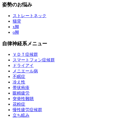
姿勢のお悩み
ストレートネック
猫背
x脚
o脚
自律神経系メニュー
ＶＤＴ症候群
スマートフォン症候群
ドライアイ
メニエール病
不眠症
冷え性
帯状疱疹
眼精疲労
突発性難聴
花粉症
慢性疲労症候群
立ち眩み