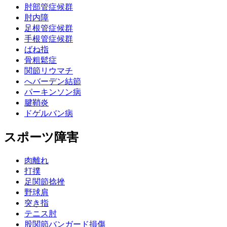
肘部管症候群
肘内障
足根管症候群
手根管症候群
ばね指
骨粗鬆症
関節リウマチ
へバーデン結節
パーキンソン病
腱鞘炎
ドゲルバン病
スポーツ障害
肉離れ
打撲
足関節捻挫
野球肩
突き指
テニス肘
股関節バンガード損傷