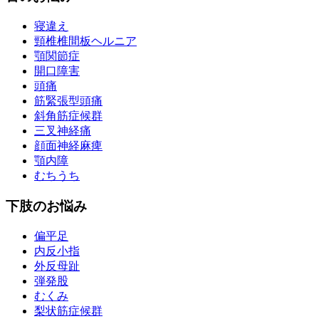
寝違え
頸椎椎間板ヘルニア
顎関節症
開口障害
頭痛
筋緊張型頭痛
斜角筋症候群
三叉神経痛
顔面神経麻痺
顎内障
むちうち
下肢のお悩み
偏平足
内反小指
外反母趾
弾発股
むくみ
梨状筋症候群