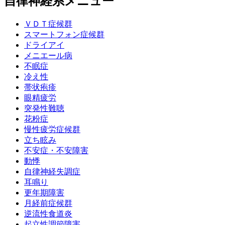
自律神経系メニュー
ＶＤＴ症候群
スマートフォン症候群
ドライアイ
メニエール病
不眠症
冷え性
帯状疱疹
眼精疲労
突発性難聴
花粉症
慢性疲労症候群
立ち眩み
不安症・不安障害
動悸
自律神経失調症
耳鳴り
更年期障害
月経前症候群
逆流性食道炎
起立性調節障害