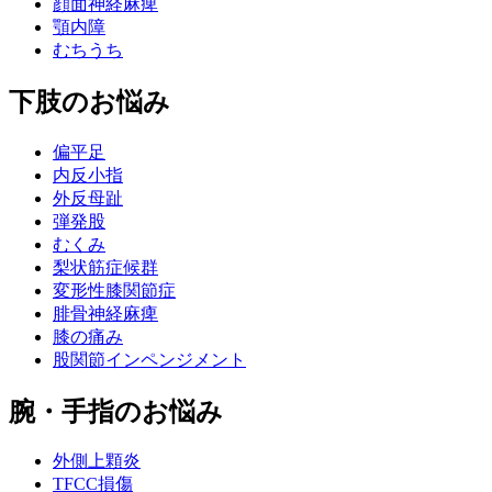
顔面神経麻痺
顎内障
むちうち
下肢のお悩み
偏平足
内反小指
外反母趾
弾発股
むくみ
梨状筋症候群
変形性膝関節症
腓骨神経麻痺
膝の痛み
股関節インペンジメント
腕・手指のお悩み
外側上顆炎
TFCC損傷