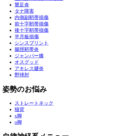
鵞足炎
タナ障害
内側副靭帯損傷
前十字靭帯損傷
後十字靭帯損傷
半月板損傷
シンスプリント
腸脛靭帯炎
ジャンパー膝
オスグッド
アキレス腱炎
野球肘
姿勢のお悩み
ストレートネック
猫背
x脚
o脚