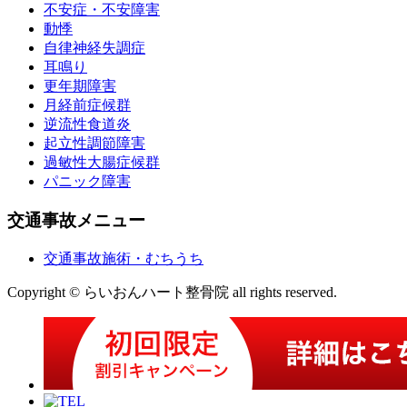
不安症・不安障害
動悸
自律神経失調症
耳鳴り
更年期障害
月経前症候群
逆流性食道炎
起立性調節障害
過敏性大腸症候群
パニック障害
交通事故メニュー
交通事故施術・むちうち
Copyright © らいおんハート整骨院 all rights reserved.