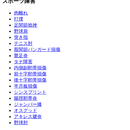
スポーツ障害
肉離れ
打撲
足関節捻挫
野球肩
突き指
テニス肘
股関節バンガード損傷
鵞足炎
タナ障害
内側副靭帯損傷
前十字靭帯損傷
後十字靭帯損傷
半月板損傷
シンスプリント
腸脛靭帯炎
ジャンパー膝
オスグッド
アキレス腱炎
野球肘