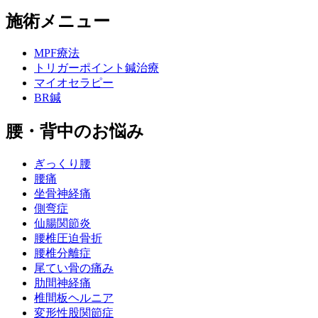
施術メニュー
MPF療法
トリガーポイント鍼治療
マイオセラピー
BR鍼
腰・背中のお悩み
ぎっくり腰
腰痛
坐骨神経痛
側弯症
仙腸関節炎
腰椎圧迫骨折
腰椎分離症
尾てい骨の痛み
肋間神経痛
椎間板ヘルニア
変形性股関節症