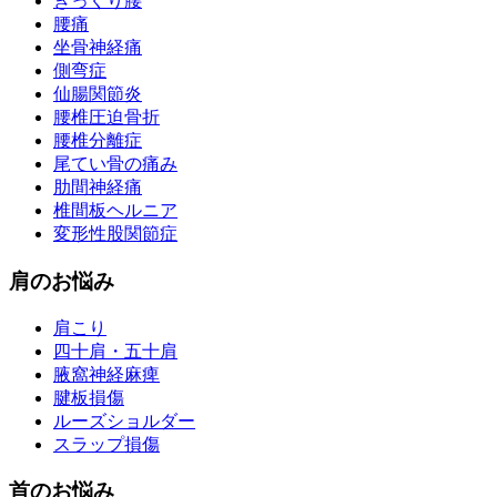
ぎっくり腰
腰痛
坐骨神経痛
側弯症
仙腸関節炎
腰椎圧迫骨折
腰椎分離症
尾てい骨の痛み
肋間神経痛
椎間板ヘルニア
変形性股関節症
肩のお悩み
肩こり
四十肩・五十肩
腋窩神経麻痺
腱板損傷
ルーズショルダー
スラップ損傷
首のお悩み