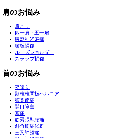
肩のお悩み
肩こり
四十肩・五十肩
腋窩神経麻痺
腱板損傷
ルーズショルダー
スラップ損傷
首のお悩み
寝違え
頸椎椎間板ヘルニア
顎関節症
開口障害
頭痛
筋緊張型頭痛
斜角筋症候群
三叉神経痛