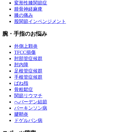
変形性膝関節症
腓骨神経麻痺
膝の痛み
股関節インペンジメント
腕・手指のお悩み
外側上顆炎
TFCC損傷
肘部管症候群
肘内障
足根管症候群
手根管症候群
ばね指
骨粗鬆症
関節リウマチ
へバーデン結節
パーキンソン病
腱鞘炎
ドゲルバン病