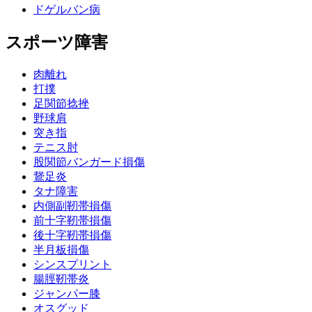
ドゲルバン病
スポーツ障害
肉離れ
打撲
足関節捻挫
野球肩
突き指
テニス肘
股関節バンガード損傷
鵞足炎
タナ障害
内側副靭帯損傷
前十字靭帯損傷
後十字靭帯損傷
半月板損傷
シンスプリント
腸脛靭帯炎
ジャンパー膝
オスグッド