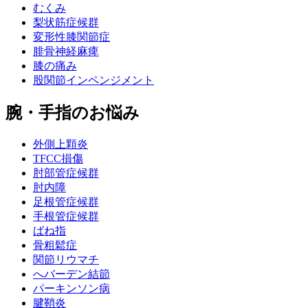
むくみ
梨状筋症候群
変形性膝関節症
腓骨神経麻痺
膝の痛み
股関節インペンジメント
腕・手指のお悩み
外側上顆炎
TFCC損傷
肘部管症候群
肘内障
足根管症候群
手根管症候群
ばね指
骨粗鬆症
関節リウマチ
へバーデン結節
パーキンソン病
腱鞘炎