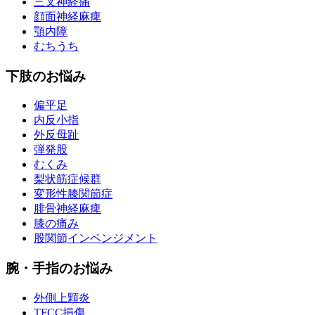
三叉神経痛
顔面神経麻痺
顎内障
むちうち
下肢のお悩み
偏平足
内反小指
外反母趾
弾発股
むくみ
梨状筋症候群
変形性膝関節症
腓骨神経麻痺
膝の痛み
股関節インペンジメント
腕・手指のお悩み
外側上顆炎
TFCC損傷