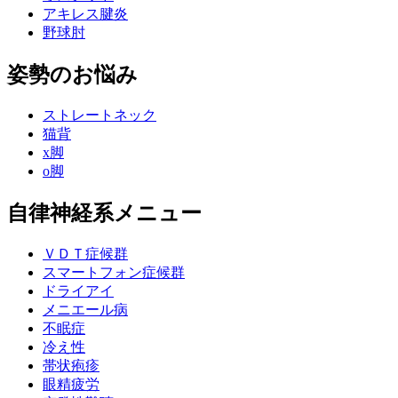
アキレス腱炎
野球肘
姿勢のお悩み
ストレートネック
猫背
x脚
o脚
自律神経系メニュー
ＶＤＴ症候群
スマートフォン症候群
ドライアイ
メニエール病
不眠症
冷え性
帯状疱疹
眼精疲労