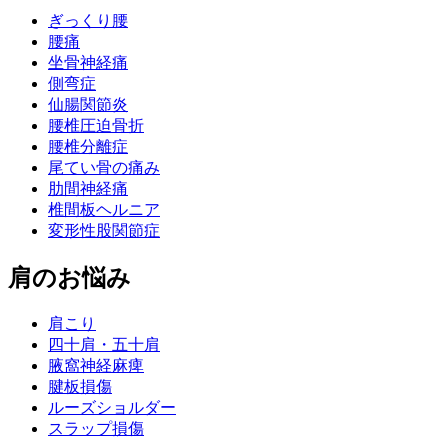
ぎっくり腰
腰痛
坐骨神経痛
側弯症
仙腸関節炎
腰椎圧迫骨折
腰椎分離症
尾てい骨の痛み
肋間神経痛
椎間板ヘルニア
変形性股関節症
肩のお悩み
肩こり
四十肩・五十肩
腋窩神経麻痺
腱板損傷
ルーズショルダー
スラップ損傷