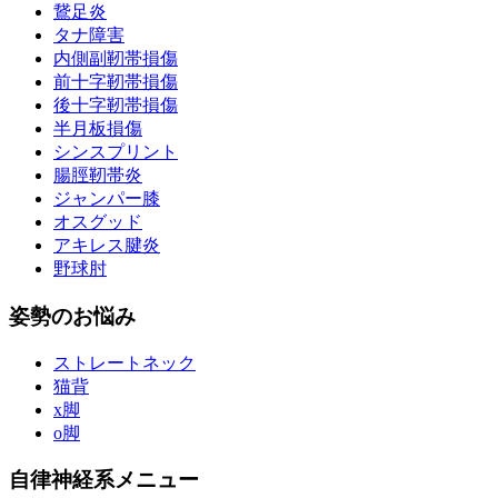
鵞足炎
タナ障害
内側副靭帯損傷
前十字靭帯損傷
後十字靭帯損傷
半月板損傷
シンスプリント
腸脛靭帯炎
ジャンパー膝
オスグッド
アキレス腱炎
野球肘
姿勢のお悩み
ストレートネック
猫背
x脚
o脚
自律神経系メニュー