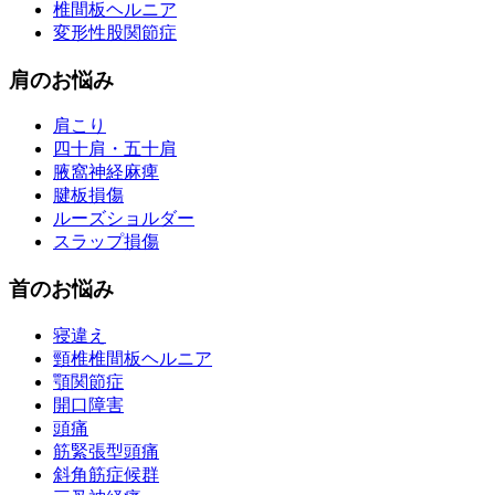
椎間板ヘルニア
変形性股関節症
肩のお悩み
肩こり
四十肩・五十肩
腋窩神経麻痺
腱板損傷
ルーズショルダー
スラップ損傷
首のお悩み
寝違え
頸椎椎間板ヘルニア
顎関節症
開口障害
頭痛
筋緊張型頭痛
斜角筋症候群