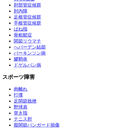
肘部管症候群
肘内障
足根管症候群
手根管症候群
ばね指
骨粗鬆症
関節リウマチ
へバーデン結節
パーキンソン病
腱鞘炎
ドゲルバン病
スポーツ障害
肉離れ
打撲
足関節捻挫
野球肩
突き指
テニス肘
股関節バンガード損傷