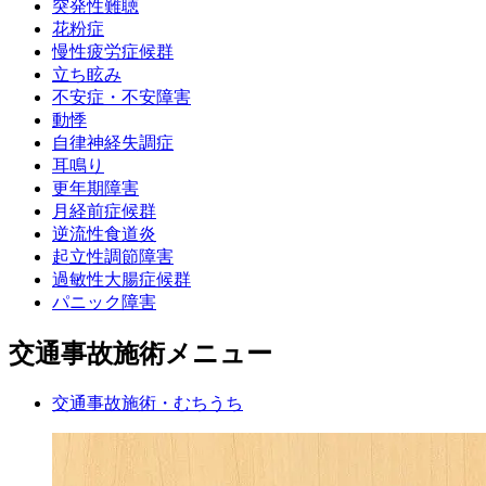
突発性難聴
花粉症
慢性疲労症候群
立ち眩み
不安症・不安障害
動悸
自律神経失調症
耳鳴り
更年期障害
月経前症候群
逆流性食道炎
起立性調節障害
過敏性大腸症候群
パニック障害
交通事故施術メニュー
交通事故施術・むちうち