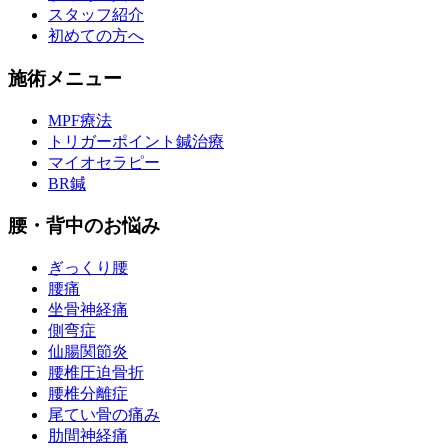
スタッフ紹介
初めての方へ
施術メニュー
MPF療法
トリガーポイント鍼治療
マイオセラピー
BR鍼
腰・背中のお悩み
ぎっくり腰
腰痛
坐骨神経痛
側弯症
仙腸関節炎
腰椎圧迫骨折
腰椎分離症
尾てい骨の痛み
肋間神経痛