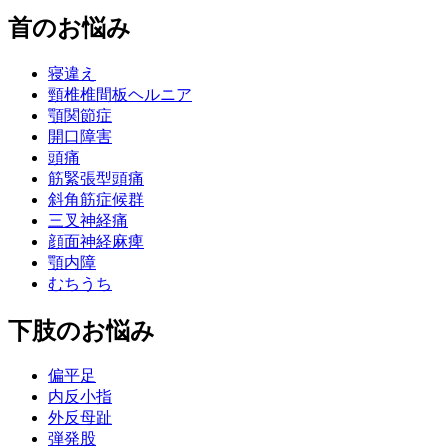
首のお悩み
寝違え
頸椎椎間板ヘルニア
顎関節症
開口障害
頭痛
筋緊張型頭痛
斜角筋症候群
三叉神経痛
顔面神経麻痺
顎内障
むちうち
下肢のお悩み
偏平足
内反小指
外反母趾
弾発股