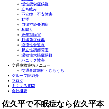
慢性疲労症候群
立ち眩み
不安症・不安障害
動悸
自律神経失調症
耳鳴り
更年期障害
月経前症候群
逆流性食道炎
起立性調節障害
過敏性大腸症候群
パニック障害
交通事故施術メニュー
交通事故施術・むちうち
グループ院紹介
ブログ
よくある質問
会社概要
佐久平で不眠症なら佐久平本