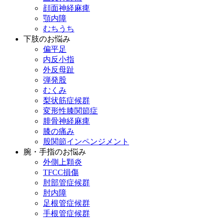
顔面神経麻痺
顎内障
むちうち
下肢のお悩み
偏平足
内反小指
外反母趾
弾発股
むくみ
梨状筋症候群
変形性膝関節症
腓骨神経麻痺
膝の痛み
股関節インペンジメント
腕・手指のお悩み
外側上顆炎
TFCC損傷
肘部管症候群
肘内障
足根管症候群
手根管症候群