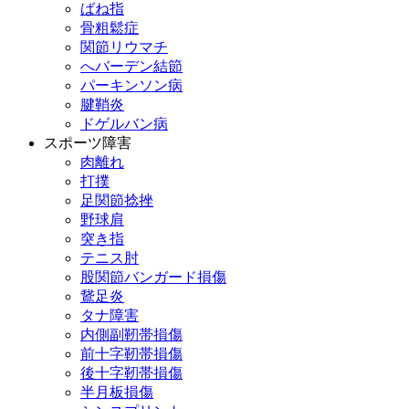
ばね指
骨粗鬆症
関節リウマチ
へバーデン結節
パーキンソン病
腱鞘炎
ドゲルバン病
スポーツ障害
肉離れ
打撲
足関節捻挫
野球肩
突き指
テニス肘
股関節バンガード損傷
鵞足炎
タナ障害
内側副靭帯損傷
前十字靭帯損傷
後十字靭帯損傷
半月板損傷