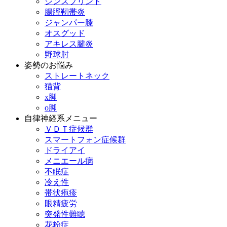
シンスプリント
腸脛靭帯炎
ジャンパー膝
オスグッド
アキレス腱炎
野球肘
姿勢のお悩み
ストレートネック
猫背
x脚
o脚
自律神経系メニュー
ＶＤＴ症候群
スマートフォン症候群
ドライアイ
メニエール病
不眠症
冷え性
帯状疱疹
眼精疲労
突発性難聴
花粉症