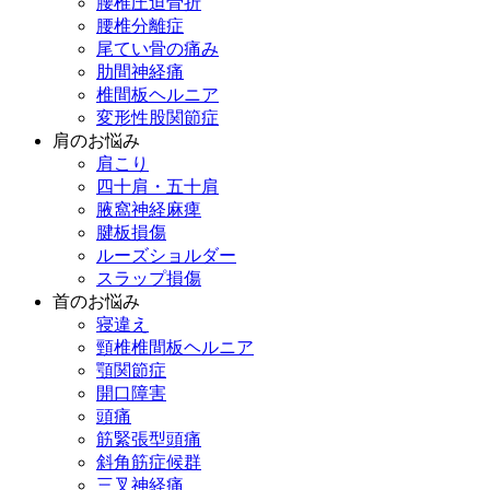
腰椎圧迫骨折
腰椎分離症
尾てい骨の痛み
肋間神経痛
椎間板ヘルニア
変形性股関節症
肩のお悩み
肩こり
四十肩・五十肩
腋窩神経麻痺
腱板損傷
ルーズショルダー
スラップ損傷
首のお悩み
寝違え
頸椎椎間板ヘルニア
顎関節症
開口障害
頭痛
筋緊張型頭痛
斜角筋症候群
三叉神経痛