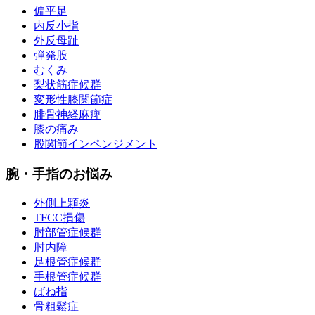
偏平足
内反小指
外反母趾
弾発股
むくみ
梨状筋症候群
変形性膝関節症
腓骨神経麻痺
膝の痛み
股関節インペンジメント
腕・手指のお悩み
外側上顆炎
TFCC損傷
肘部管症候群
肘内障
足根管症候群
手根管症候群
ばね指
骨粗鬆症