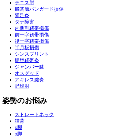
テニス肘
股関節バンガード損傷
鵞足炎
タナ障害
内側副靭帯損傷
前十字靭帯損傷
後十字靭帯損傷
半月板損傷
シンスプリント
腸脛靭帯炎
ジャンパー膝
オスグッド
アキレス腱炎
野球肘
姿勢のお悩み
ストレートネック
猫背
x脚
o脚