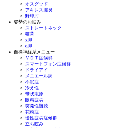
オスグッド
アキレス腱炎
野球肘
姿勢のお悩み
ストレートネック
猫背
x脚
o脚
自律神経系メニュー
ＶＤＴ症候群
スマートフォン症候群
ドライアイ
メニエール病
不眠症
冷え性
帯状疱疹
眼精疲労
突発性難聴
花粉症
慢性疲労症候群
立ち眩み