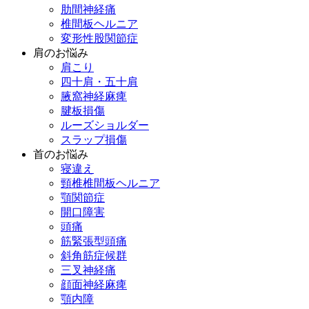
肋間神経痛
椎間板ヘルニア
変形性股関節症
肩のお悩み
肩こり
四十肩・五十肩
腋窩神経麻痺
腱板損傷
ルーズショルダー
スラップ損傷
首のお悩み
寝違え
頸椎椎間板ヘルニア
顎関節症
開口障害
頭痛
筋緊張型頭痛
斜角筋症候群
三叉神経痛
顔面神経麻痺
顎内障