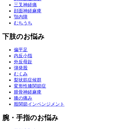
三叉神経痛
顔面神経麻痺
顎内障
むちうち
下肢のお悩み
偏平足
内反小指
外反母趾
弾発股
むくみ
梨状筋症候群
変形性膝関節症
腓骨神経麻痺
膝の痛み
股関節インペンジメント
腕・手指のお悩み