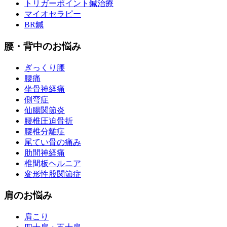
トリガーポイント鍼治療
マイオセラピー
BR鍼
腰・背中のお悩み
ぎっくり腰
腰痛
坐骨神経痛
側弯症
仙腸関節炎
腰椎圧迫骨折
腰椎分離症
尾てい骨の痛み
肋間神経痛
椎間板ヘルニア
変形性股関節症
肩のお悩み
肩こり