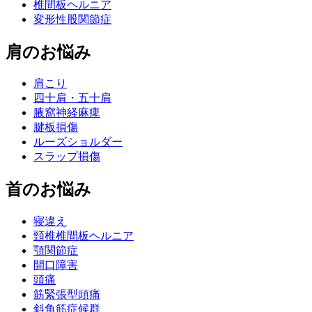
椎間板ヘルニア
変形性股関節症
肩のお悩み
肩こり
四十肩・五十肩
腋窩神経麻痺
腱板損傷
ルーズショルダー
スラップ損傷
首のお悩み
寝違え
頸椎椎間板ヘルニア
顎関節症
開口障害
頭痛
筋緊張型頭痛
斜角筋症候群