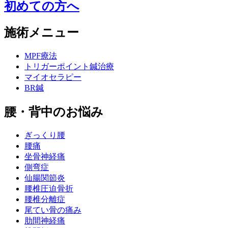
初めての方へ
施術メニュー
MPF療法
トリガーポイント鍼治療
マイオセラピー
BR鍼
腰・背中のお悩み
ぎっくり腰
腰痛
坐骨神経痛
側弯症
仙腸関節炎
腰椎圧迫骨折
腰椎分離症
尾てい骨の痛み
肋間神経痛