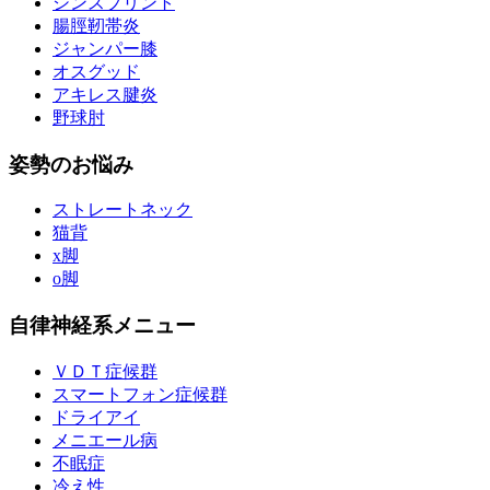
シンスプリント
腸脛靭帯炎
ジャンパー膝
オスグッド
アキレス腱炎
野球肘
姿勢のお悩み
ストレートネック
猫背
x脚
o脚
自律神経系メニュー
ＶＤＴ症候群
スマートフォン症候群
ドライアイ
メニエール病
不眠症
冷え性