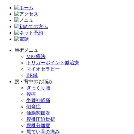
施術メニュー
MPF療法
トリガーポイント鍼治療
マイオセラピー
BR鍼
腰・背中のお悩み
ぎっくり腰
腰痛
坐骨神経痛
側弯症
仙腸関節炎
腰椎圧迫骨折
腰椎分離症
尾てい骨の痛み