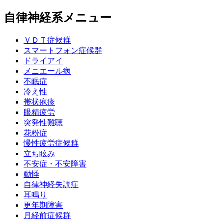
自律神経系メニュー
ＶＤＴ症候群
スマートフォン症候群
ドライアイ
メニエール病
不眠症
冷え性
帯状疱疹
眼精疲労
突発性難聴
花粉症
慢性疲労症候群
立ち眩み
不安症・不安障害
動悸
自律神経失調症
耳鳴り
更年期障害
月経前症候群