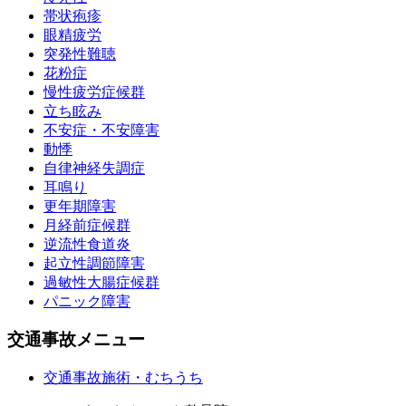
帯状疱疹
眼精疲労
突発性難聴
花粉症
慢性疲労症候群
立ち眩み
不安症・不安障害
動悸
自律神経失調症
耳鳴り
更年期障害
月経前症候群
逆流性食道炎
起立性調節障害
過敏性大腸症候群
パニック障害
交通事故メニュー
交通事故施術・むちうち