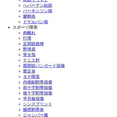
へバーデン結節
パーキンソン病
腱鞘炎
ドゲルバン病
スポーツ障害
肉離れ
打撲
足関節捻挫
野球肩
突き指
テニス肘
股関節バンガード損傷
鵞足炎
タナ障害
内側副靭帯損傷
前十字靭帯損傷
後十字靭帯損傷
半月板損傷
シンスプリント
腸脛靭帯炎
ジャンパー膝