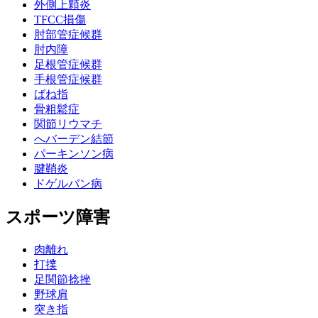
外側上顆炎
TFCC損傷
肘部管症候群
肘内障
足根管症候群
手根管症候群
ばね指
骨粗鬆症
関節リウマチ
へバーデン結節
パーキンソン病
腱鞘炎
ドゲルバン病
スポーツ障害
肉離れ
打撲
足関節捻挫
野球肩
突き指