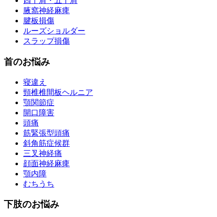
四十肩・五十肩
腋窩神経麻痺
腱板損傷
ルーズショルダー
スラップ損傷
首のお悩み
寝違え
頸椎椎間板ヘルニア
顎関節症
開口障害
頭痛
筋緊張型頭痛
斜角筋症候群
三叉神経痛
顔面神経麻痺
顎内障
むちうち
下肢のお悩み