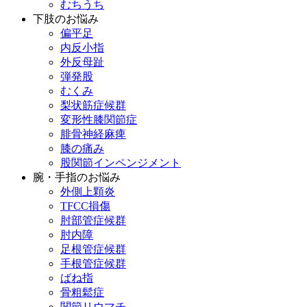
むちうち
下肢のお悩み
偏平足
内反小指
外反母趾
弾発股
むくみ
梨状筋症候群
変形性膝関節症
腓骨神経麻痺
膝の痛み
股関節インペンジメント
腕・手指のお悩み
外側上顆炎
TFCC損傷
肘部管症候群
肘内障
足根管症候群
手根管症候群
ばね指
骨粗鬆症
関節リウマチ