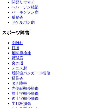
関節リウマチ
へバーデン結節
パーキンソン病
腱鞘炎
ドゲルバン病
スポーツ障害
肉離れ
打撲
足関節捻挫
野球肩
突き指
テニス肘
股関節バンガード損傷
鵞足炎
タナ障害
内側副靭帯損傷
前十字靭帯損傷
後十字靭帯損傷
半月板損傷