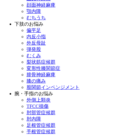
顔面神経麻痺
顎内障
むちうち
下肢のお悩み
偏平足
内反小指
外反母趾
弾発股
むくみ
梨状筋症候群
変形性膝関節症
腓骨神経麻痺
膝の痛み
股関節インペンジメント
腕・手指のお悩み
外側上顆炎
TFCC損傷
肘部管症候群
肘内障
足根管症候群
手根管症候群