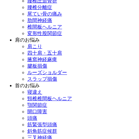
腰椎圧迫骨折
腰椎分離症
尾てい骨の痛み
肋間神経痛
椎間板ヘルニア
変形性股関節症
肩のお悩み
肩こり
四十肩・五十肩
腋窩神経麻痺
腱板損傷
ルーズショルダー
スラップ損傷
首のお悩み
寝違え
頸椎椎間板ヘルニア
顎関節症
開口障害
頭痛
筋緊張型頭痛
斜角筋症候群
三叉神経痛