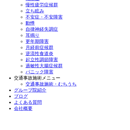
慢性疲労症候群
立ち眩み
不安症・不安障害
動悸
自律神経失調症
耳鳴り
更年期障害
月経前症候群
逆流性食道炎
起立性調節障害
過敏性大腸症候群
パニック障害
交通事故施術メニュー
交通事故施術・むちうち
グループ院紹介
ブログ
よくある質問
会社概要