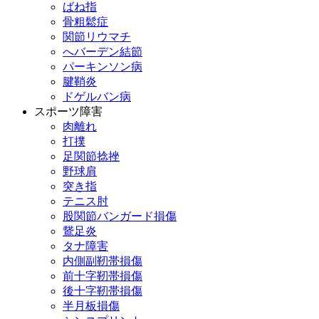
ばね指
骨粗鬆症
関節リウマチ
へバーデン結節
パーキンソン病
腱鞘炎
ドゲルバン病
スポーツ障害
肉離れ
打撲
足関節捻挫
野球肩
突き指
テニス肘
股関節バンガード損傷
鵞足炎
タナ障害
内側副靭帯損傷
前十字靭帯損傷
後十字靭帯損傷
半月板損傷