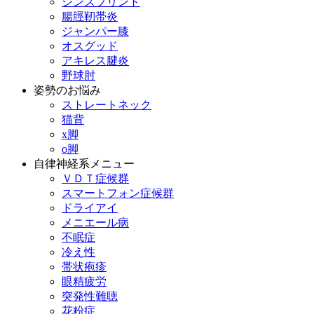
シンスプリント
腸脛靭帯炎
ジャンパー膝
オスグッド
アキレス腱炎
野球肘
姿勢のお悩み
ストレートネック
猫背
x脚
o脚
自律神経系メニュー
ＶＤＴ症候群
スマートフォン症候群
ドライアイ
メニエール病
不眠症
冷え性
帯状疱疹
眼精疲労
突発性難聴
花粉症