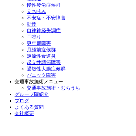
慢性疲労症候群
立ち眩み
不安症・不安障害
動悸
自律神経失調症
耳鳴り
更年期障害
月経前症候群
逆流性食道炎
起立性調節障害
過敏性大腸症候群
パニック障害
交通事故施術メニュー
交通事故施術・むちうち
グループ院紹介
ブログ
よくある質問
会社概要