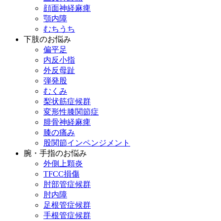
顔面神経麻痺
顎内障
むちうち
下肢のお悩み
偏平足
内反小指
外反母趾
弾発股
むくみ
梨状筋症候群
変形性膝関節症
腓骨神経麻痺
膝の痛み
股関節インペンジメント
腕・手指のお悩み
外側上顆炎
TFCC損傷
肘部管症候群
肘内障
足根管症候群
手根管症候群