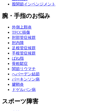
股関節インペンジメント
腕・手指のお悩み
外側上顆炎
TFCC損傷
肘部管症候群
肘内障
足根管症候群
手根管症候群
ばね指
骨粗鬆症
関節リウマチ
へバーデン結節
パーキンソン病
腱鞘炎
ドゲルバン病
スポーツ障害