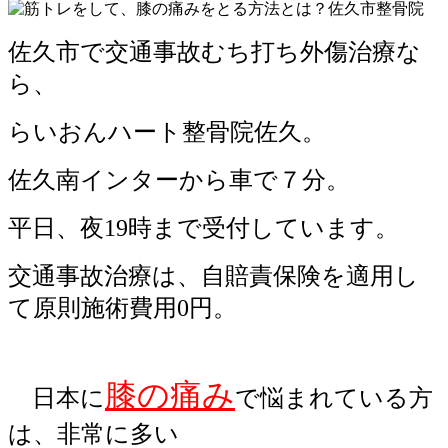
佐久市で交通事故むち打ち外傷治療な
ら、
らいおんハート整骨院佐久。
佐久南インターから車で７分。
平日、
夜
19
時
まで受付しています。
交通事故治療は、自賠責保険を適用し
て原則施術費用
0
円。
膝の痛み
日本に
で悩まれている方
は、非常に多い