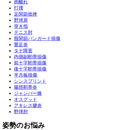
肉離れ
打撲
足関節捻挫
野球肩
突き指
テニス肘
股関節バンガード損傷
鵞足炎
タナ障害
内側副靭帯損傷
前十字靭帯損傷
後十字靭帯損傷
半月板損傷
シンスプリント
腸脛靭帯炎
ジャンパー膝
オスグッド
アキレス腱炎
野球肘
姿勢のお悩み