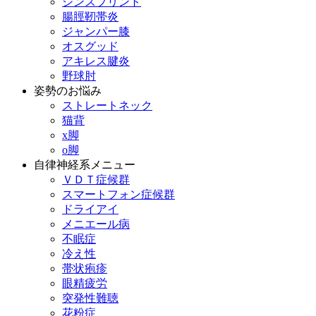
シンスプリント
腸脛靭帯炎
ジャンパー膝
オスグッド
アキレス腱炎
野球肘
姿勢のお悩み
ストレートネック
猫背
x脚
o脚
自律神経系メニュー
ＶＤＴ症候群
スマートフォン症候群
ドライアイ
メニエール病
不眠症
冷え性
帯状疱疹
眼精疲労
突発性難聴
花粉症