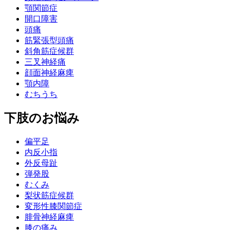
顎関節症
開口障害
頭痛
筋緊張型頭痛
斜角筋症候群
三叉神経痛
顔面神経麻痺
顎内障
むちうち
下肢のお悩み
偏平足
内反小指
外反母趾
弾発股
むくみ
梨状筋症候群
変形性膝関節症
腓骨神経麻痺
膝の痛み