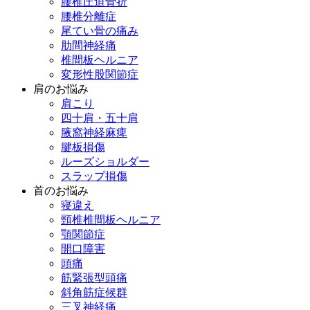
腰椎圧迫骨折
腰椎分離症
尾てい骨の痛み
肋間神経痛
椎間板ヘルニア
変形性股関節症
肩のお悩み
肩こり
四十肩・五十肩
腋窩神経麻痺
腱板損傷
ルーズショルダー
スラップ損傷
首のお悩み
寝違え
頸椎椎間板ヘルニア
顎関節症
開口障害
頭痛
筋緊張型頭痛
斜角筋症候群
三叉神経痛