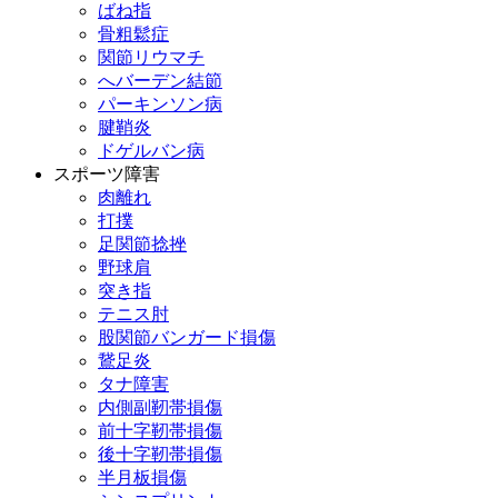
ばね指
骨粗鬆症
関節リウマチ
へバーデン結節
パーキンソン病
腱鞘炎
ドゲルバン病
スポーツ障害
肉離れ
打撲
足関節捻挫
野球肩
突き指
テニス肘
股関節バンガード損傷
鵞足炎
タナ障害
内側副靭帯損傷
前十字靭帯損傷
後十字靭帯損傷
半月板損傷