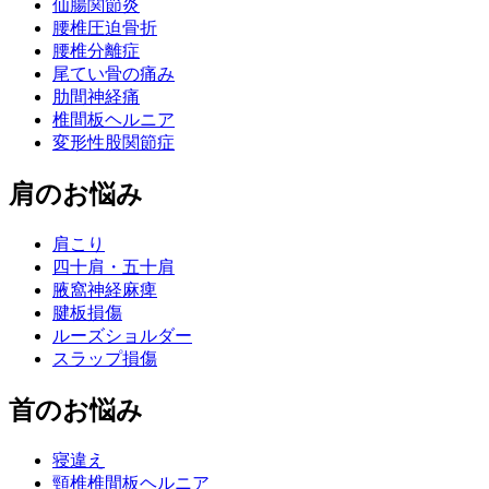
仙腸関節炎
腰椎圧迫骨折
腰椎分離症
尾てい骨の痛み
肋間神経痛
椎間板ヘルニア
変形性股関節症
肩のお悩み
肩こり
四十肩・五十肩
腋窩神経麻痺
腱板損傷
ルーズショルダー
スラップ損傷
首のお悩み
寝違え
頸椎椎間板ヘルニア