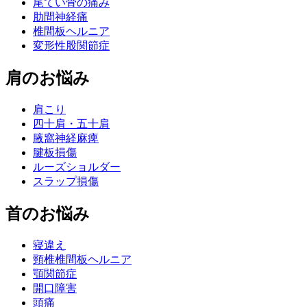
尾てい骨の痛み
肋間神経痛
椎間板ヘルニア
変形性股関節症
肩のお悩み
肩こり
四十肩・五十肩
腋窩神経麻痺
腱板損傷
ルーズショルダー
スラップ損傷
首のお悩み
寝違え
頸椎椎間板ヘルニア
顎関節症
開口障害
頭痛