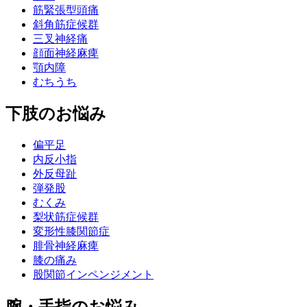
筋緊張型頭痛
斜角筋症候群
三叉神経痛
顔面神経麻痺
顎内障
むちうち
下肢のお悩み
偏平足
内反小指
外反母趾
弾発股
むくみ
梨状筋症候群
変形性膝関節症
腓骨神経麻痺
膝の痛み
股関節インペンジメント