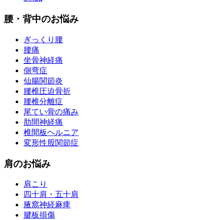
腰・背中のお悩み
ぎっくり腰
腰痛
坐骨神経痛
側弯症
仙腸関節炎
腰椎圧迫骨折
腰椎分離症
尾てい骨の痛み
肋間神経痛
椎間板ヘルニア
変形性股関節症
肩のお悩み
肩こり
四十肩・五十肩
腋窩神経麻痺
腱板損傷