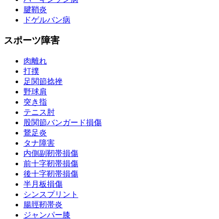
腱鞘炎
ドゲルバン病
スポーツ障害
肉離れ
打撲
足関節捻挫
野球肩
突き指
テニス肘
股関節バンガード損傷
鵞足炎
タナ障害
内側副靭帯損傷
前十字靭帯損傷
後十字靭帯損傷
半月板損傷
シンスプリント
腸脛靭帯炎
ジャンパー膝