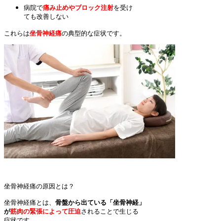
病院で
痛み止めやブロック注射
を受け

ても改善しない
これらは
坐骨神経痛
の典型的な症状です。
坐骨神経痛の原因とは？

坐骨神経痛とは、
骨盤から出ている「坐骨神経」

が
筋肉の緊張によって圧迫
されることで生じる

症状です。
