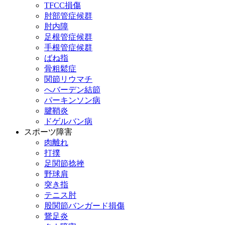
TFCC損傷
肘部管症候群
肘内障
足根管症候群
手根管症候群
ばね指
骨粗鬆症
関節リウマチ
へバーデン結節
パーキンソン病
腱鞘炎
ドゲルバン病
スポーツ障害
肉離れ
打撲
足関節捻挫
野球肩
突き指
テニス肘
股関節バンガード損傷
鵞足炎