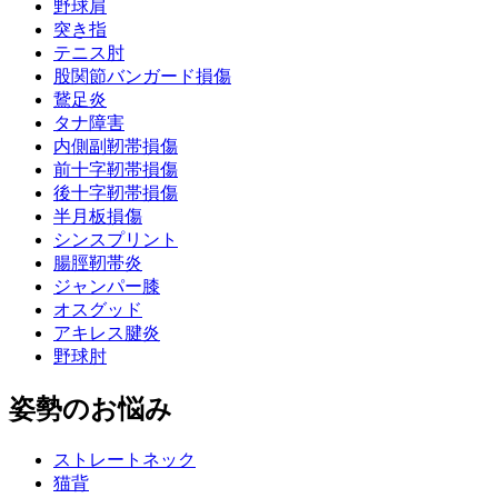
野球肩
突き指
テニス肘
股関節バンガード損傷
鵞足炎
タナ障害
内側副靭帯損傷
前十字靭帯損傷
後十字靭帯損傷
半月板損傷
シンスプリント
腸脛靭帯炎
ジャンパー膝
オスグッド
アキレス腱炎
野球肘
姿勢のお悩み
ストレートネック
猫背