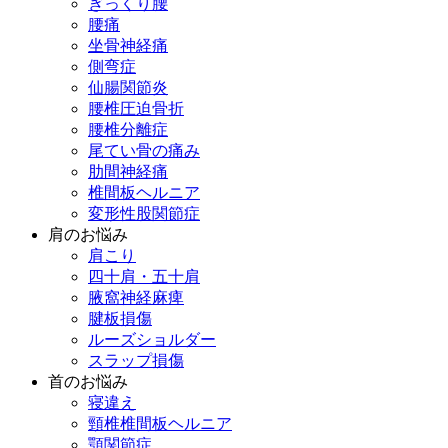
ぎっくり腰
腰痛
坐骨神経痛
側弯症
仙腸関節炎
腰椎圧迫骨折
腰椎分離症
尾てい骨の痛み
肋間神経痛
椎間板ヘルニア
変形性股関節症
肩のお悩み
肩こり
四十肩・五十肩
腋窩神経麻痺
腱板損傷
ルーズショルダー
スラップ損傷
首のお悩み
寝違え
頸椎椎間板ヘルニア
顎関節症