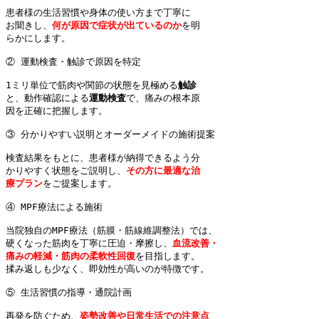
患者様の生活習慣や身体の使い方まで丁寧に

お聞きし、
何が原因で症状が出ているのか
を明

らかにします。

② 運動検査・触診で原因を特定

1ミリ単位で筋肉や関節の状態を見極める
と、動作確認による
運動検査
で、痛みの根本原

因を正確に把握します。

③ 分かりやすい説明とオーダーメイドの施術提案

検査結果をもとに、患者様が納得できるよう分

かりやすく状態をご説明し、
その方に最適な治

療プラン
をご提案します。

④ MPF療法による施術

当院独自のMPF療法（筋膜・筋線維調整法）では、

硬くなった筋肉を丁寧に圧迫・摩擦し、
血流改善・

痛みの軽減・筋肉の柔軟性回復
を目指します。

揉み返しも少なく、即効性が高いのが特徴です。

⑤ 生活習慣の指導・通院計画

再発を防ぐため、
姿勢改善や日常生活での注意点