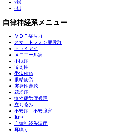
x脚
o脚
自律神経系メニュー
ＶＤＴ症候群
スマートフォン症候群
ドライアイ
メニエール病
不眠症
冷え性
帯状疱疹
眼精疲労
突発性難聴
花粉症
慢性疲労症候群
立ち眩み
不安症・不安障害
動悸
自律神経失調症
耳鳴り