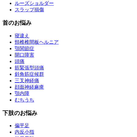
ルーズショルダー
スラップ損傷
首のお悩み
寝違え
頸椎椎間板ヘルニア
顎関節症
開口障害
頭痛
筋緊張型頭痛
斜角筋症候群
三叉神経痛
顔面神経麻痺
顎内障
むちうち
下肢のお悩み
偏平足
内反小指