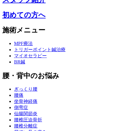
初めての方へ
施術メニュー
MPF療法
トリガーポイント鍼治療
マイオセラピー
BR鍼
腰・背中のお悩み
ぎっくり腰
腰痛
坐骨神経痛
側弯症
仙腸関節炎
腰椎圧迫骨折
腰椎分離症