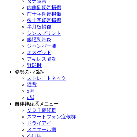
タナ障害
内側副靭帯損傷
前十字靭帯損傷
後十字靭帯損傷
半月板損傷
シンスプリント
腸脛靭帯炎
ジャンパー膝
オスグッド
アキレス腱炎
野球肘
姿勢のお悩み
ストレートネック
猫背
x脚
o脚
自律神経系メニュー
ＶＤＴ症候群
スマートフォン症候群
ドライアイ
メニエール病
不眠症