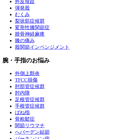
外反母趾
弾発股
むくみ
梨状筋症候群
変形性膝関節症
腓骨神経麻痺
膝の痛み
股関節インペンジメント
腕・手指のお悩み
外側上顆炎
TFCC損傷
肘部管症候群
肘内障
足根管症候群
手根管症候群
ばね指
骨粗鬆症
関節リウマチ
へバーデン結節
パーキンソン病