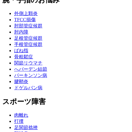
腕・手指のお悩み
外側上顆炎
TFCC損傷
肘部管症候群
肘内障
足根管症候群
手根管症候群
ばね指
骨粗鬆症
関節リウマチ
へバーデン結節
パーキンソン病
腱鞘炎
ドゲルバン病
スポーツ障害
肉離れ
打撲
足関節捻挫