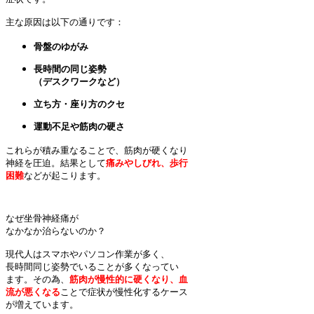
主な原因は以下の通りです：
骨盤のゆがみ
長時間の同じ姿勢

（デスクワークなど）
立ち方・座り方のクセ
運動不足や筋肉の硬さ
これらが積み重なることで、筋肉が硬くなり

神経を圧迫。結果として
痛みやしびれ、歩行

困難
などが起こります。
なぜ坐骨神経痛が

なかなか治らないのか？

現代人はスマホやパソコン作業が多く、

長時間同じ姿勢でいることが多くなってい

ます。その為、
筋肉が慢性的に硬くなり、血

流が悪くなる
ことで症状が慢性化するケース

が増えています。
