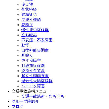
冷え性
帯状疱疹
眼精疲労
突発性難聴
花粉症
慢性疲労症候群
立ち眩み
不安症・不安障害
動悸
自律神経失調症
耳鳴り
更年期障害
月経前症候群
逆流性食道炎
起立性調節障害
過敏性大腸症候群
パニック障害
交通事故施術メニュー
交通事故施術・むちうち
グループ院紹介
ブログ