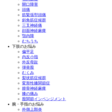
開口障害
頭痛
筋緊張型頭痛
斜角筋症候群
三叉神経痛
顔面神経麻痺
顎内障
むちうち
下肢のお悩み
偏平足
内反小指
外反母趾
弾発股
むくみ
梨状筋症候群
変形性膝関節症
腓骨神経麻痺
膝の痛み
股関節インペンジメント
腕・手指のお悩み
外側上顆炎