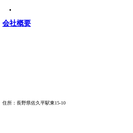
会社概要
住所：長野県佐久平駅東15-10