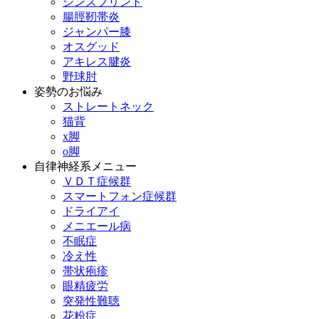
シンスプリント
腸脛靭帯炎
ジャンパー膝
オスグッド
アキレス腱炎
野球肘
姿勢のお悩み
ストレートネック
猫背
x脚
o脚
自律神経系メニュー
ＶＤＴ症候群
スマートフォン症候群
ドライアイ
メニエール病
不眠症
冷え性
帯状疱疹
眼精疲労
突発性難聴
花粉症