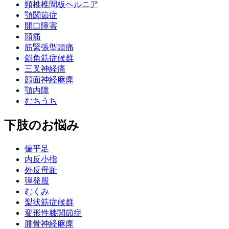
頸椎椎間板ヘルニア
顎関節症
開口障害
頭痛
筋緊張型頭痛
斜角筋症候群
三叉神経痛
顔面神経麻痺
顎内障
むちうち
下肢のお悩み
偏平足
内反小指
外反母趾
弾発股
むくみ
梨状筋症候群
変形性膝関節症
腓骨神経麻痺