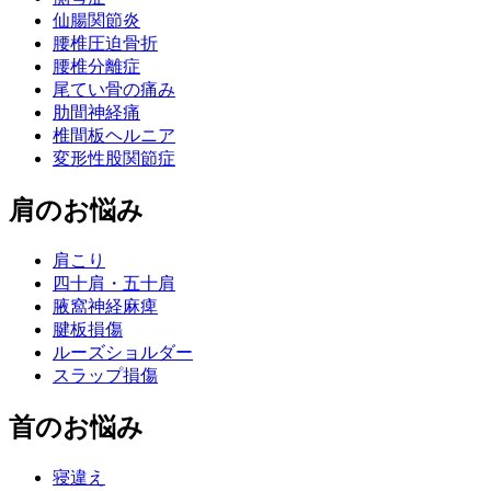
仙腸関節炎
腰椎圧迫骨折
腰椎分離症
尾てい骨の痛み
肋間神経痛
椎間板ヘルニア
変形性股関節症
肩のお悩み
肩こり
四十肩・五十肩
腋窩神経麻痺
腱板損傷
ルーズショルダー
スラップ損傷
首のお悩み
寝違え