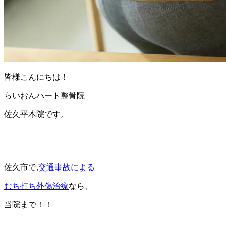
皆様こんにちは！
らいおんハート整骨院
佐久平本院です。
佐久市で,
交通事故による
むち打ち
外傷
治療
なら、
当院まで！！