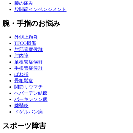
膝の痛み
股関節インペンジメント
腕・手指のお悩み
外側上顆炎
TFCC損傷
肘部管症候群
肘内障
足根管症候群
手根管症候群
ばね指
骨粗鬆症
関節リウマチ
へバーデン結節
パーキンソン病
腱鞘炎
ドゲルバン病
スポーツ障害