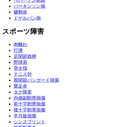
へバーデン結節
パーキンソン病
腱鞘炎
ドゲルバン病
スポーツ障害
肉離れ
打撲
足関節捻挫
野球肩
突き指
テニス肘
股関節バンガード損傷
鵞足炎
タナ障害
内側副靭帯損傷
前十字靭帯損傷
後十字靭帯損傷
半月板損傷
シンスプリント