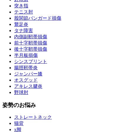
突き指
テニス肘
股関節バンガード損傷
鵞足炎
タナ障害
内側副靭帯損傷
前十字靭帯損傷
後十字靭帯損傷
半月板損傷
シンスプリント
腸脛靭帯炎
ジャンパー膝
オスグッド
アキレス腱炎
野球肘
姿勢のお悩み
ストレートネック
猫背
x脚