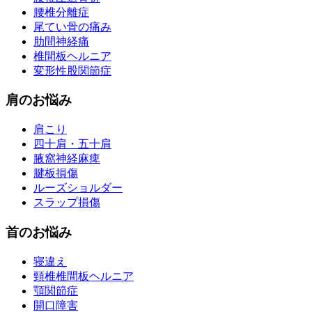
腰椎分離症
尾てい骨の痛み
肋間神経痛
椎間板ヘルニア
変形性股関節症
肩のお悩み
肩こり
四十肩・五十肩
腋窩神経麻痺
腱板損傷
ルーズショルダー
スラップ損傷
首のお悩み
寝違え
頸椎椎間板ヘルニア
顎関節症
開口障害