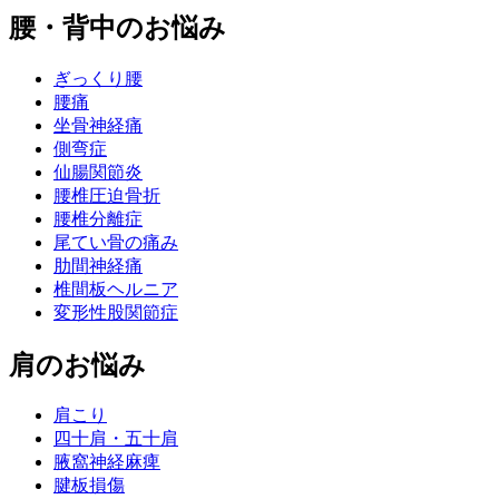
腰・背中のお悩み
ぎっくり腰
腰痛
坐骨神経痛
側弯症
仙腸関節炎
腰椎圧迫骨折
腰椎分離症
尾てい骨の痛み
肋間神経痛
椎間板ヘルニア
変形性股関節症
肩のお悩み
肩こり
四十肩・五十肩
腋窩神経麻痺
腱板損傷