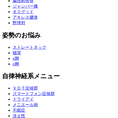
腸脛靭帯炎
ジャンパー膝
オスグッド
アキレス腱炎
野球肘
姿勢のお悩み
ストレートネック
猫背
x脚
o脚
自律神経系メニュー
ＶＤＴ症候群
スマートフォン症候群
ドライアイ
メニエール病
不眠症
冷え性