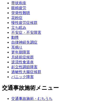
帯状疱疹
眼精疲労
突発性難聴
花粉症
慢性疲労症候群
立ち眩み
不安症・不安障害
動悸
自律神経失調症
耳鳴り
更年期障害
月経前症候群
逆流性食道炎
起立性調節障害
過敏性大腸症候群
パニック障害
交通事故施術メニュー
交通事故施術・むちうち