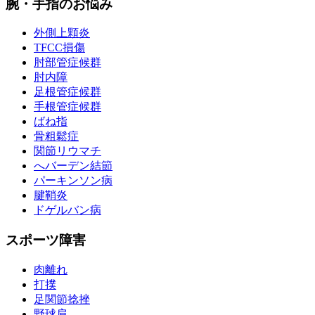
腕・手指のお悩み
外側上顆炎
TFCC損傷
肘部管症候群
肘内障
足根管症候群
手根管症候群
ばね指
骨粗鬆症
関節リウマチ
へバーデン結節
パーキンソン病
腱鞘炎
ドゲルバン病
スポーツ障害
肉離れ
打撲
足関節捻挫
野球肩