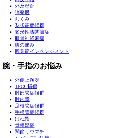
外反母趾
弾発股
むくみ
梨状筋症候群
変形性膝関節症
腓骨神経麻痺
膝の痛み
股関節インペンジメント
腕・手指のお悩み
外側上顆炎
TFCC損傷
肘部管症候群
肘内障
足根管症候群
手根管症候群
ばね指
骨粗鬆症
関節リウマチ