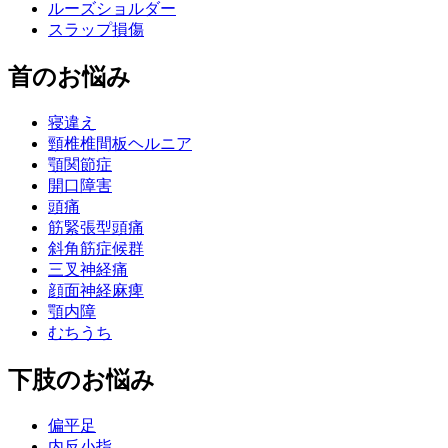
ルーズショルダー
スラップ損傷
首のお悩み
寝違え
頸椎椎間板ヘルニア
顎関節症
開口障害
頭痛
筋緊張型頭痛
斜角筋症候群
三叉神経痛
顔面神経麻痺
顎内障
むちうち
下肢のお悩み
偏平足
内反小指