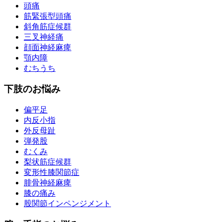
頭痛
筋緊張型頭痛
斜角筋症候群
三叉神経痛
顔面神経麻痺
顎内障
むちうち
下肢のお悩み
偏平足
内反小指
外反母趾
弾発股
むくみ
梨状筋症候群
変形性膝関節症
腓骨神経麻痺
膝の痛み
股関節インペンジメント