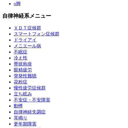
o脚
自律神経系メニュー
ＶＤＴ症候群
スマートフォン症候群
ドライアイ
メニエール病
不眠症
冷え性
帯状疱疹
眼精疲労
突発性難聴
花粉症
慢性疲労症候群
立ち眩み
不安症・不安障害
動悸
自律神経失調症
耳鳴り
更年期障害