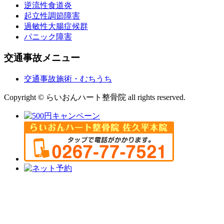
逆流性食道炎
起立性調節障害
過敏性大腸症候群
パニック障害
交通事故メニュー
交通事故施術・むちうち
Copyright © らいおんハート整骨院 all rights reserved.