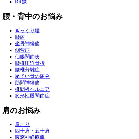
BR鍼
腰・背中のお悩み
ぎっくり腰
腰痛
坐骨神経痛
側弯症
仙腸関節炎
腰椎圧迫骨折
腰椎分離症
尾てい骨の痛み
肋間神経痛
椎間板ヘルニア
変形性股関節症
肩のお悩み
肩こり
四十肩・五十肩
腋窩神経麻痺