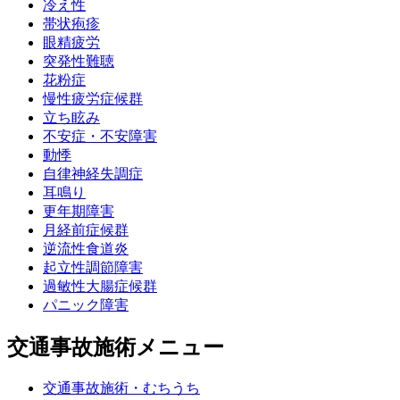
冷え性
帯状疱疹
眼精疲労
突発性難聴
花粉症
慢性疲労症候群
立ち眩み
不安症・不安障害
動悸
自律神経失調症
耳鳴り
更年期障害
月経前症候群
逆流性食道炎
起立性調節障害
過敏性大腸症候群
パニック障害
交通事故施術メニュー
交通事故施術・むちうち