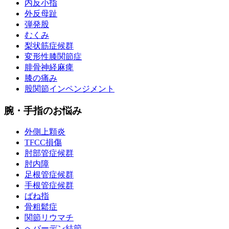
内反小指
外反母趾
弾発股
むくみ
梨状筋症候群
変形性膝関節症
腓骨神経麻痺
膝の痛み
股関節インペンジメント
腕・手指のお悩み
外側上顆炎
TFCC損傷
肘部管症候群
肘内障
足根管症候群
手根管症候群
ばね指
骨粗鬆症
関節リウマチ
へバーデン結節