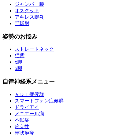
ジャンパー膝
オスグッド
アキレス腱炎
野球肘
姿勢のお悩み
ストレートネック
猫背
x脚
o脚
自律神経系メニュー
ＶＤＴ症候群
スマートフォン症候群
ドライアイ
メニエール病
不眠症
冷え性
帯状疱疹