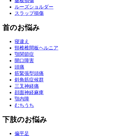
腱板損傷
ルーズショルダー
スラップ損傷
首のお悩み
寝違え
頸椎椎間板ヘルニア
顎関節症
開口障害
頭痛
筋緊張型頭痛
斜角筋症候群
三叉神経痛
顔面神経麻痺
顎内障
むちうち
下肢のお悩み
偏平足