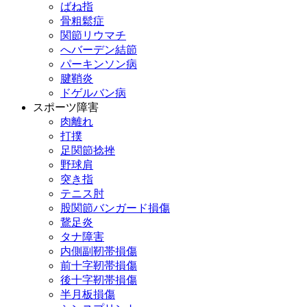
ばね指
骨粗鬆症
関節リウマチ
へバーデン結節
パーキンソン病
腱鞘炎
ドゲルバン病
スポーツ障害
肉離れ
打撲
足関節捻挫
野球肩
突き指
テニス肘
股関節バンガード損傷
鵞足炎
タナ障害
内側副靭帯損傷
前十字靭帯損傷
後十字靭帯損傷
半月板損傷