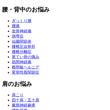
腰・背中のお悩み
ぎっくり腰
腰痛
坐骨神経痛
側弯症
仙腸関節炎
腰椎圧迫骨折
腰椎分離症
尾てい骨の痛み
肋間神経痛
椎間板ヘルニア
変形性股関節症
肩のお悩み
肩こり
四十肩・五十肩
腋窩神経麻痺