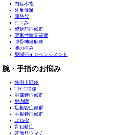
内反小指
外反母趾
弾発股
むくみ
梨状筋症候群
変形性膝関節症
腓骨神経麻痺
膝の痛み
股関節インペンジメント
腕・手指のお悩み
外側上顆炎
TFCC損傷
肘部管症候群
肘内障
足根管症候群
手根管症候群
ばね指
骨粗鬆症
関節リウマチ