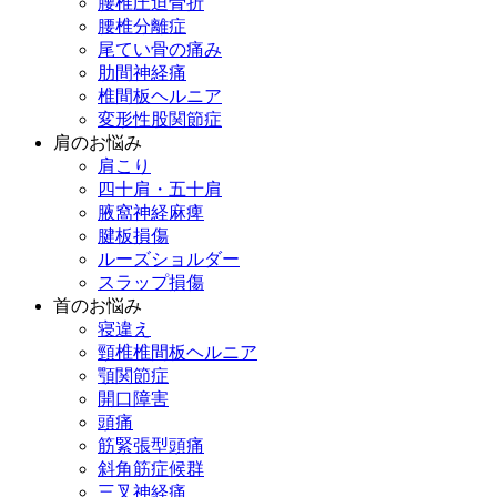
腰椎圧迫骨折
腰椎分離症
尾てい骨の痛み
肋間神経痛
椎間板ヘルニア
変形性股関節症
肩のお悩み
肩こり
四十肩・五十肩
腋窩神経麻痺
腱板損傷
ルーズショルダー
スラップ損傷
首のお悩み
寝違え
頸椎椎間板ヘルニア
顎関節症
開口障害
頭痛
筋緊張型頭痛
斜角筋症候群
三叉神経痛