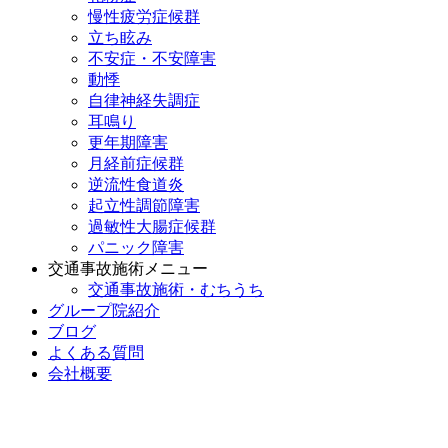
慢性疲労症候群
立ち眩み
不安症・不安障害
動悸
自律神経失調症
耳鳴り
更年期障害
月経前症候群
逆流性食道炎
起立性調節障害
過敏性大腸症候群
パニック障害
交通事故施術メニュー
交通事故施術・むちうち
グループ院紹介
ブログ
よくある質問
会社概要