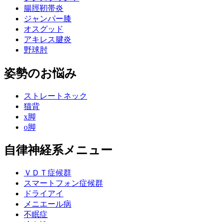
腸脛靭帯炎
ジャンパー膝
オスグッド
アキレス腱炎
野球肘
姿勢のお悩み
ストレートネック
猫背
x脚
o脚
自律神経系メニュー
ＶＤＴ症候群
スマートフォン症候群
ドライアイ
メニエール病
不眠症