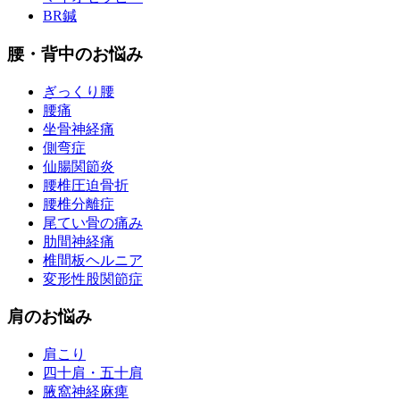
BR鍼
腰・背中のお悩み
ぎっくり腰
腰痛
坐骨神経痛
側弯症
仙腸関節炎
腰椎圧迫骨折
腰椎分離症
尾てい骨の痛み
肋間神経痛
椎間板ヘルニア
変形性股関節症
肩のお悩み
肩こり
四十肩・五十肩
腋窩神経麻痺