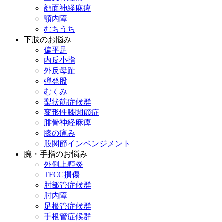
顔面神経麻痺
顎内障
むちうち
下肢のお悩み
偏平足
内反小指
外反母趾
弾発股
むくみ
梨状筋症候群
変形性膝関節症
腓骨神経麻痺
膝の痛み
股関節インペンジメント
腕・手指のお悩み
外側上顆炎
TFCC損傷
肘部管症候群
肘内障
足根管症候群
手根管症候群