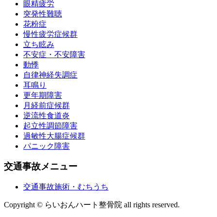
眼精疲労
突発性難聴
花粉症
慢性疲労症候群
立ち眩み
不安症・不安障害
動悸
自律神経失調症
耳鳴り
更年期障害
月経前症候群
逆流性食道炎
起立性調節障害
過敏性大腸症候群
パニック障害
交通事故メニュー
交通事故施術・むちうち
Copyright © らいおんハート整骨院 all rights reserved.