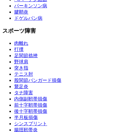
パーキンソン病
腱鞘炎
ドゲルバン病
スポーツ障害
肉離れ
打撲
足関節捻挫
野球肩
突き指
テニス肘
股関節バンガード損傷
鵞足炎
タナ障害
内側副靭帯損傷
前十字靭帯損傷
後十字靭帯損傷
半月板損傷
シンスプリント
腸脛靭帯炎