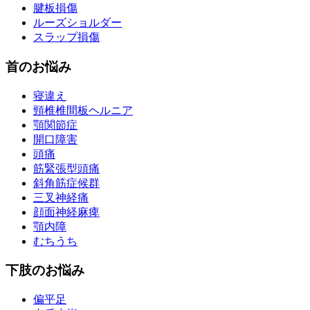
腱板損傷
ルーズショルダー
スラップ損傷
首のお悩み
寝違え
頸椎椎間板ヘルニア
顎関節症
開口障害
頭痛
筋緊張型頭痛
斜角筋症候群
三叉神経痛
顔面神経麻痺
顎内障
むちうち
下肢のお悩み
偏平足