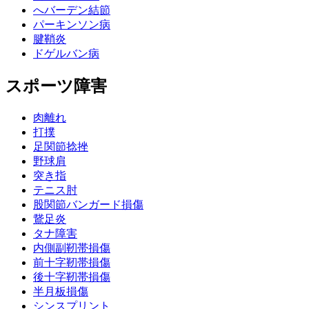
へバーデン結節
パーキンソン病
腱鞘炎
ドゲルバン病
スポーツ障害
肉離れ
打撲
足関節捻挫
野球肩
突き指
テニス肘
股関節バンガード損傷
鵞足炎
タナ障害
内側副靭帯損傷
前十字靭帯損傷
後十字靭帯損傷
半月板損傷
シンスプリント