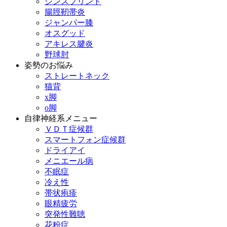
シンスプリント
腸脛靭帯炎
ジャンパー膝
オスグッド
アキレス腱炎
野球肘
姿勢のお悩み
ストレートネック
猫背
x脚
o脚
自律神経系メニュー
ＶＤＴ症候群
スマートフォン症候群
ドライアイ
メニエール病
不眠症
冷え性
帯状疱疹
眼精疲労
突発性難聴
花粉症