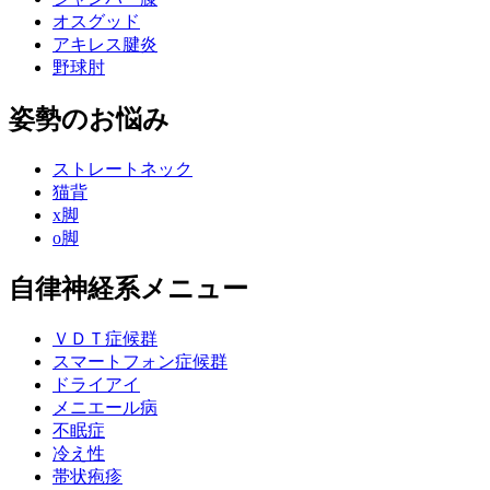
オスグッド
アキレス腱炎
野球肘
姿勢のお悩み
ストレートネック
猫背
x脚
o脚
自律神経系メニュー
ＶＤＴ症候群
スマートフォン症候群
ドライアイ
メニエール病
不眠症
冷え性
帯状疱疹