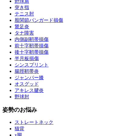
野球肩
突き指
テニス肘
股関節バンガード損傷
鵞足炎
タナ障害
内側副靭帯損傷
前十字靭帯損傷
後十字靭帯損傷
半月板損傷
シンスプリント
腸脛靭帯炎
ジャンパー膝
オスグッド
アキレス腱炎
野球肘
姿勢のお悩み
ストレートネック
猫背
x脚