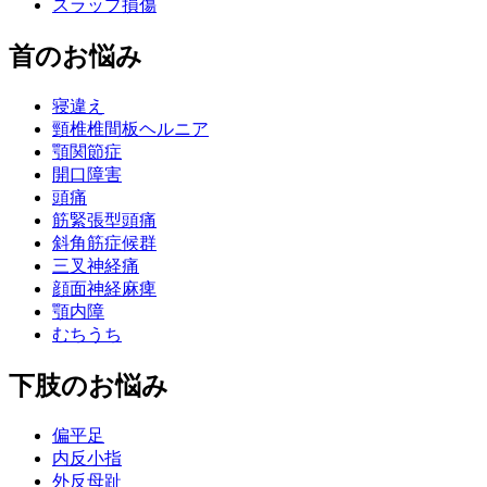
スラップ損傷
首のお悩み
寝違え
頸椎椎間板ヘルニア
顎関節症
開口障害
頭痛
筋緊張型頭痛
斜角筋症候群
三叉神経痛
顔面神経麻痺
顎内障
むちうち
下肢のお悩み
偏平足
内反小指
外反母趾