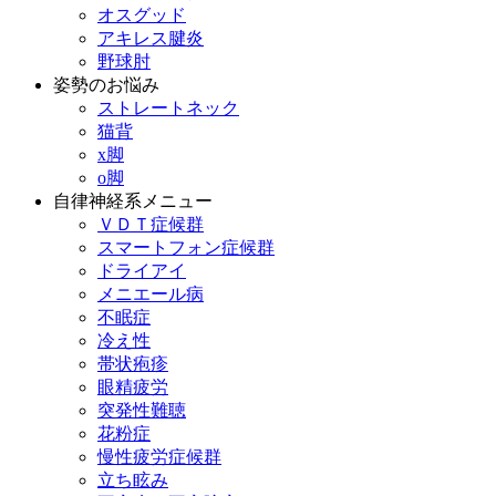
オスグッド
アキレス腱炎
野球肘
姿勢のお悩み
ストレートネック
猫背
x脚
o脚
自律神経系メニュー
ＶＤＴ症候群
スマートフォン症候群
ドライアイ
メニエール病
不眠症
冷え性
帯状疱疹
眼精疲労
突発性難聴
花粉症
慢性疲労症候群
立ち眩み