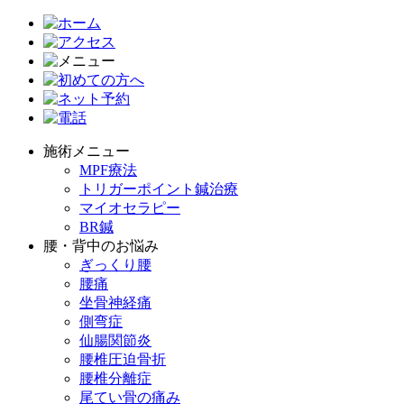
施術メニュー
MPF療法
トリガーポイント鍼治療
マイオセラピー
BR鍼
腰・背中のお悩み
ぎっくり腰
腰痛
坐骨神経痛
側弯症
仙腸関節炎
腰椎圧迫骨折
腰椎分離症
尾てい骨の痛み