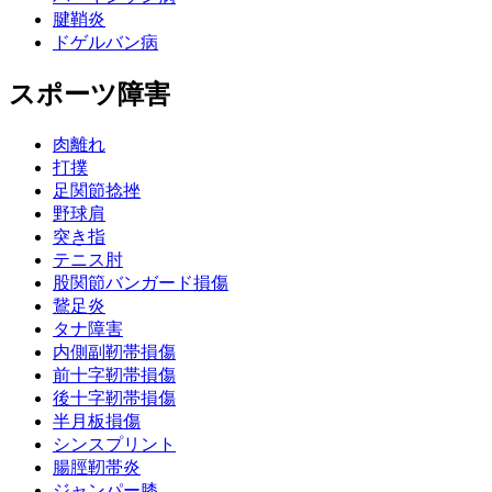
腱鞘炎
ドゲルバン病
スポーツ障害
肉離れ
打撲
足関節捻挫
野球肩
突き指
テニス肘
股関節バンガード損傷
鵞足炎
タナ障害
内側副靭帯損傷
前十字靭帯損傷
後十字靭帯損傷
半月板損傷
シンスプリント
腸脛靭帯炎
ジャンパー膝