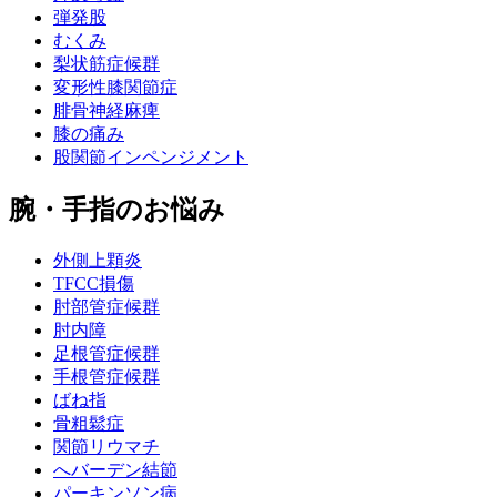
弾発股
むくみ
梨状筋症候群
変形性膝関節症
腓骨神経麻痺
膝の痛み
股関節インペンジメント
腕・手指のお悩み
外側上顆炎
TFCC損傷
肘部管症候群
肘内障
足根管症候群
手根管症候群
ばね指
骨粗鬆症
関節リウマチ
へバーデン結節
パーキンソン病