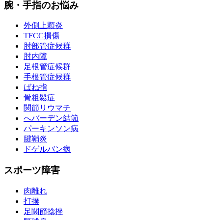
腕・手指のお悩み
外側上顆炎
TFCC損傷
肘部管症候群
肘内障
足根管症候群
手根管症候群
ばね指
骨粗鬆症
関節リウマチ
へバーデン結節
パーキンソン病
腱鞘炎
ドゲルバン病
スポーツ障害
肉離れ
打撲
足関節捻挫