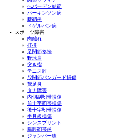
へバーデン結節
パーキンソン病
腱鞘炎
ドゲルバン病
スポーツ障害
肉離れ
打撲
足関節捻挫
野球肩
突き指
テニス肘
股関節バンガード損傷
鵞足炎
タナ障害
内側副靭帯損傷
前十字靭帯損傷
後十字靭帯損傷
半月板損傷
シンスプリント
腸脛靭帯炎
ジャンパー膝