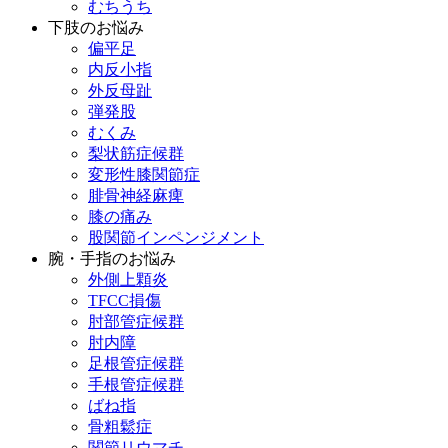
むちうち
下肢のお悩み
偏平足
内反小指
外反母趾
弾発股
むくみ
梨状筋症候群
変形性膝関節症
腓骨神経麻痺
膝の痛み
股関節インペンジメント
腕・手指のお悩み
外側上顆炎
TFCC損傷
肘部管症候群
肘内障
足根管症候群
手根管症候群
ばね指
骨粗鬆症
関節リウマチ