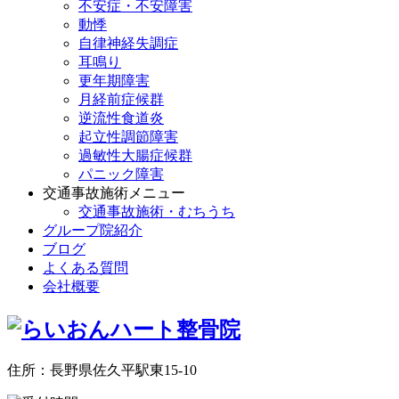
不安症・不安障害
動悸
自律神経失調症
耳鳴り
更年期障害
月経前症候群
逆流性食道炎
起立性調節障害
過敏性大腸症候群
パニック障害
交通事故施術メニュー
交通事故施術・むちうち
グループ院紹介
ブログ
よくある質問
会社概要
住所：長野県佐久平駅東15-10