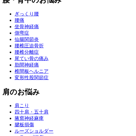
ぎっくり腰
腰痛
坐骨神経痛
側弯症
仙腸関節炎
腰椎圧迫骨折
腰椎分離症
尾てい骨の痛み
肋間神経痛
椎間板ヘルニア
変形性股関節症
肩のお悩み
肩こり
四十肩・五十肩
腋窩神経麻痺
腱板損傷
ルーズショルダー