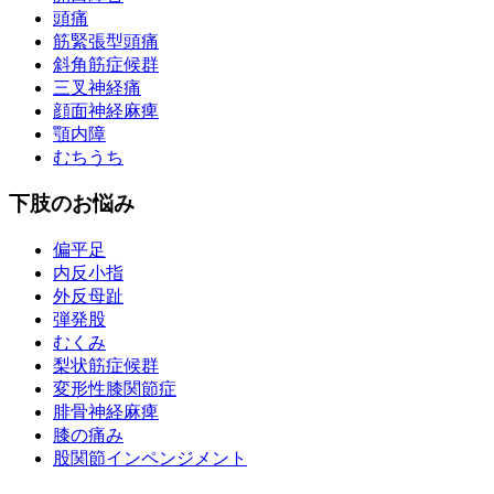
頭痛
筋緊張型頭痛
斜角筋症候群
三叉神経痛
顔面神経麻痺
顎内障
むちうち
下肢のお悩み
偏平足
内反小指
外反母趾
弾発股
むくみ
梨状筋症候群
変形性膝関節症
腓骨神経麻痺
膝の痛み
股関節インペンジメント