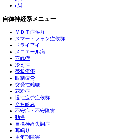
o脚
自律神経系メニュー
ＶＤＴ症候群
スマートフォン症候群
ドライアイ
メニエール病
不眠症
冷え性
帯状疱疹
眼精疲労
突発性難聴
花粉症
慢性疲労症候群
立ち眩み
不安症・不安障害
動悸
自律神経失調症
耳鳴り
更年期障害