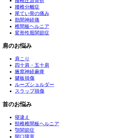
腰椎圧迫骨折
腰椎分離症
尾てい骨の痛み
肋間神経痛
椎間板ヘルニア
変形性股関節症
肩のお悩み
肩こり
四十肩・五十肩
腋窩神経麻痺
腱板損傷
ルーズショルダー
スラップ損傷
首のお悩み
寝違え
頸椎椎間板ヘルニア
顎関節症
開口障害