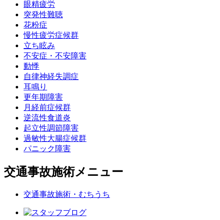
眼精疲労
突発性難聴
花粉症
慢性疲労症候群
立ち眩み
不安症・不安障害
動悸
自律神経失調症
耳鳴り
更年期障害
月経前症候群
逆流性食道炎
起立性調節障害
過敏性大腸症候群
パニック障害
交通事故施術メニュー
交通事故施術・むちうち