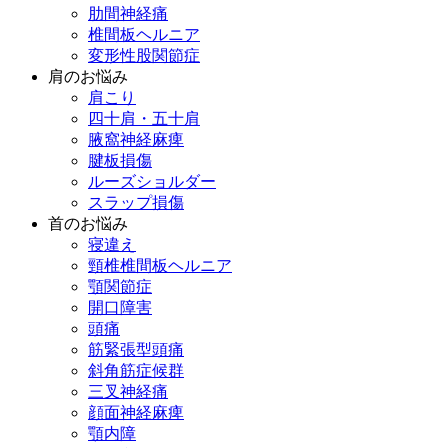
肋間神経痛
椎間板ヘルニア
変形性股関節症
肩のお悩み
肩こり
四十肩・五十肩
腋窩神経麻痺
腱板損傷
ルーズショルダー
スラップ損傷
首のお悩み
寝違え
頸椎椎間板ヘルニア
顎関節症
開口障害
頭痛
筋緊張型頭痛
斜角筋症候群
三叉神経痛
顔面神経麻痺
顎内障