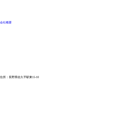
会社概要
住所：長野県佐久平駅東15-10