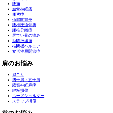
腰痛
坐骨神経痛
側弯症
仙腸関節炎
腰椎圧迫骨折
腰椎分離症
尾てい骨の痛み
肋間神経痛
椎間板ヘルニア
変形性股関節症
肩のお悩み
肩こり
四十肩・五十肩
腋窩神経麻痺
腱板損傷
ルーズショルダー
スラップ損傷