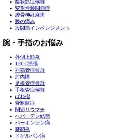
梨状筋症候群
変形性膝関節症
腓骨神経麻痺
膝の痛み
股関節インペンジメント
腕・手指のお悩み
外側上顆炎
TFCC損傷
肘部管症候群
肘内障
足根管症候群
手根管症候群
ばね指
骨粗鬆症
関節リウマチ
へバーデン結節
パーキンソン病
腱鞘炎
ドゲルバン病