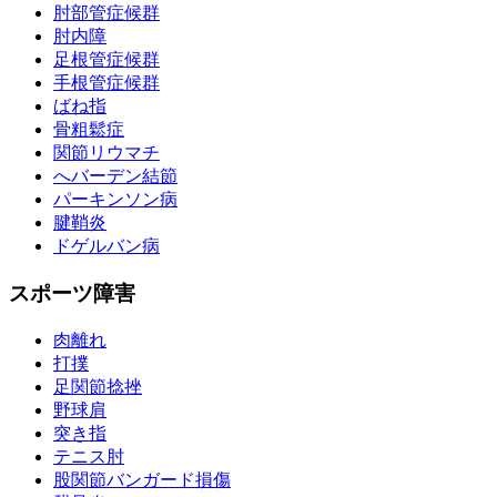
肘部管症候群
肘内障
足根管症候群
手根管症候群
ばね指
骨粗鬆症
関節リウマチ
へバーデン結節
パーキンソン病
腱鞘炎
ドゲルバン病
スポーツ障害
肉離れ
打撲
足関節捻挫
野球肩
突き指
テニス肘
股関節バンガード損傷