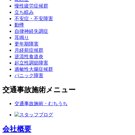
慢性疲労症候群
立ち眩み
不安症・不安障害
動悸
自律神経失調症
耳鳴り
更年期障害
月経前症候群
逆流性食道炎
起立性調節障害
過敏性大腸症候群
パニック障害
交通事故施術メニュー
交通事故施術・むちうち
会社概要