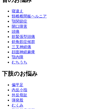
首のお悩み
寝違え
頸椎椎間板ヘルニア
顎関節症
開口障害
頭痛
筋緊張型頭痛
斜角筋症候群
三叉神経痛
顔面神経麻痺
顎内障
むちうち
下肢のお悩み
偏平足
内反小指
外反母趾
弾発股
むくみ