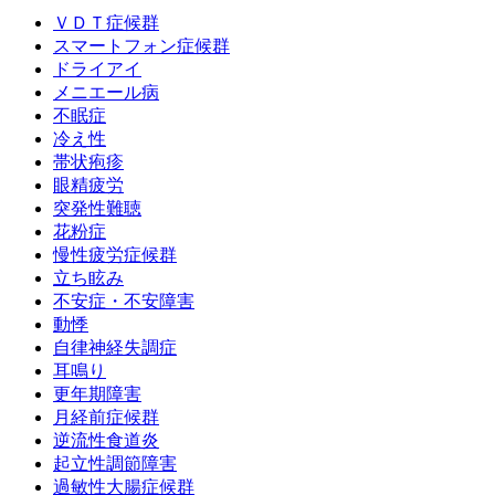
ＶＤＴ症候群
スマートフォン症候群
ドライアイ
メニエール病
不眠症
冷え性
帯状疱疹
眼精疲労
突発性難聴
花粉症
慢性疲労症候群
立ち眩み
不安症・不安障害
動悸
自律神経失調症
耳鳴り
更年期障害
月経前症候群
逆流性食道炎
起立性調節障害
過敏性大腸症候群