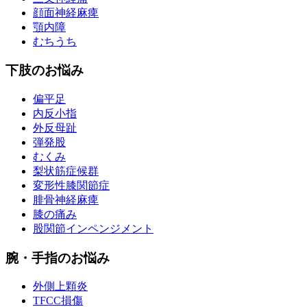
顔面神経麻痺
顎内障
むちうち
下肢のお悩み
偏平足
内反小指
外反母趾
弾発股
むくみ
梨状筋症候群
変形性膝関節症
腓骨神経麻痺
膝の痛み
股関節インペンジメント
腕・手指のお悩み
外側上顆炎
TFCC損傷