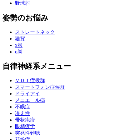
野球肘
姿勢のお悩み
ストレートネック
猫背
x脚
o脚
自律神経系メニュー
ＶＤＴ症候群
スマートフォン症候群
ドライアイ
メニエール病
不眠症
冷え性
帯状疱疹
眼精疲労
突発性難聴
花粉症