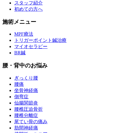
スタッフ紹介
初めての方へ
施術メニュー
MPF療法
トリガーポイント鍼治療
マイオセラピー
BR鍼
腰・背中のお悩み
ぎっくり腰
腰痛
坐骨神経痛
側弯症
仙腸関節炎
腰椎圧迫骨折
腰椎分離症
尾てい骨の痛み
肋間神経痛