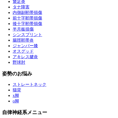
鵞足炎
タナ障害
内側副靭帯損傷
前十字靭帯損傷
後十字靭帯損傷
半月板損傷
シンスプリント
腸脛靭帯炎
ジャンパー膝
オスグッド
アキレス腱炎
野球肘
姿勢のお悩み
ストレートネック
猫背
x脚
o脚
自律神経系メニュー