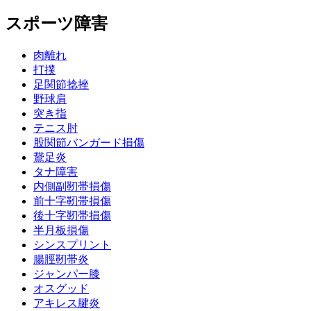
スポーツ障害
肉離れ
打撲
足関節捻挫
野球肩
突き指
テニス肘
股関節バンガード損傷
鵞足炎
タナ障害
内側副靭帯損傷
前十字靭帯損傷
後十字靭帯損傷
半月板損傷
シンスプリント
腸脛靭帯炎
ジャンパー膝
オスグッド
アキレス腱炎