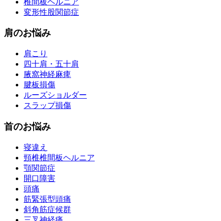
椎間板ヘルニア
変形性股関節症
肩のお悩み
肩こり
四十肩・五十肩
腋窩神経麻痺
腱板損傷
ルーズショルダー
スラップ損傷
首のお悩み
寝違え
頸椎椎間板ヘルニア
顎関節症
開口障害
頭痛
筋緊張型頭痛
斜角筋症候群
三叉神経痛