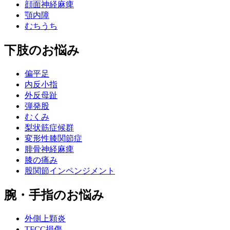
顔面神経麻痺
顎内障
むちうち
下肢のお悩み
偏平足
内反小指
外反母趾
弾発股
むくみ
梨状筋症候群
変形性膝関節症
腓骨神経麻痺
膝の痛み
股関節インペンジメント
腕・手指のお悩み
外側上顆炎
TFCC損傷