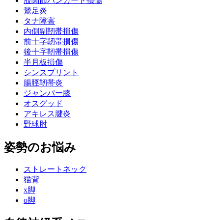
股関節バンガード損傷
鵞足炎
タナ障害
内側副靭帯損傷
前十字靭帯損傷
後十字靭帯損傷
半月板損傷
シンスプリント
腸脛靭帯炎
ジャンパー膝
オスグッド
アキレス腱炎
野球肘
姿勢のお悩み
ストレートネック
猫背
x脚
o脚