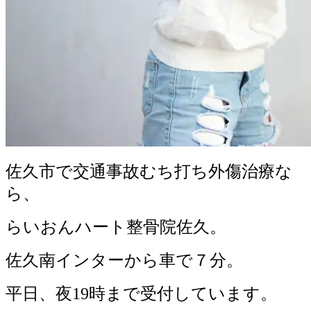
佐久市で交通事故むち打ち外傷治療な
ら、
らいおんハート整骨院佐久。
佐久南インターから車で７分。
平日、
夜
19
時
まで受付しています。