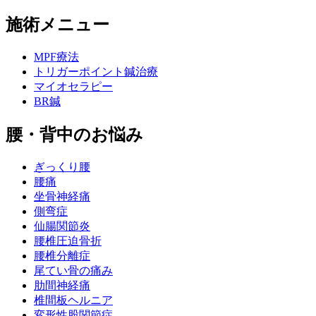
施術メニュー
MPF療法
トリガーポイント鍼治療
マイオセラピー
BR鍼
腰・背中のお悩み
ぎっくり腰
腰痛
坐骨神経痛
側弯症
仙腸関節炎
腰椎圧迫骨折
腰椎分離症
尾てい骨の痛み
肋間神経痛
椎間板ヘルニア
変形性股関節症