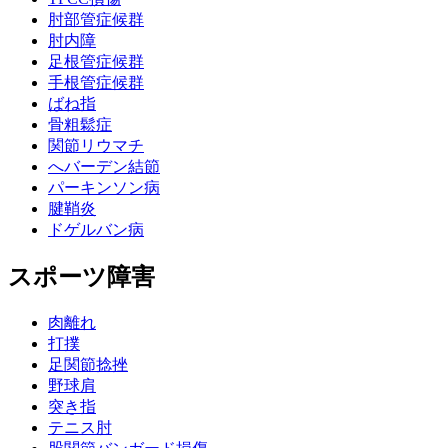
肘部管症候群
肘内障
足根管症候群
手根管症候群
ばね指
骨粗鬆症
関節リウマチ
へバーデン結節
パーキンソン病
腱鞘炎
ドゲルバン病
スポーツ障害
肉離れ
打撲
足関節捻挫
野球肩
突き指
テニス肘