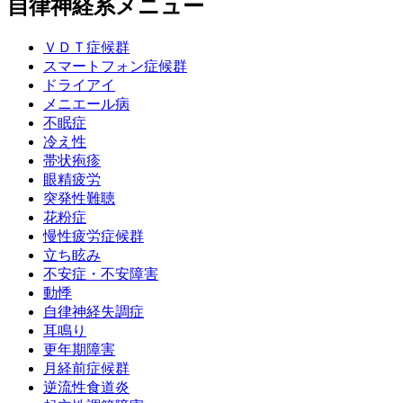
自律神経系メニュー
ＶＤＴ症候群
スマートフォン症候群
ドライアイ
メニエール病
不眠症
冷え性
帯状疱疹
眼精疲労
突発性難聴
花粉症
慢性疲労症候群
立ち眩み
不安症・不安障害
動悸
自律神経失調症
耳鳴り
更年期障害
月経前症候群
逆流性食道炎