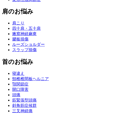
肩のお悩み
肩こり
四十肩・五十肩
腋窩神経麻痺
腱板損傷
ルーズショルダー
スラップ損傷
首のお悩み
寝違え
頸椎椎間板ヘルニア
顎関節症
開口障害
頭痛
筋緊張型頭痛
斜角筋症候群
三叉神経痛