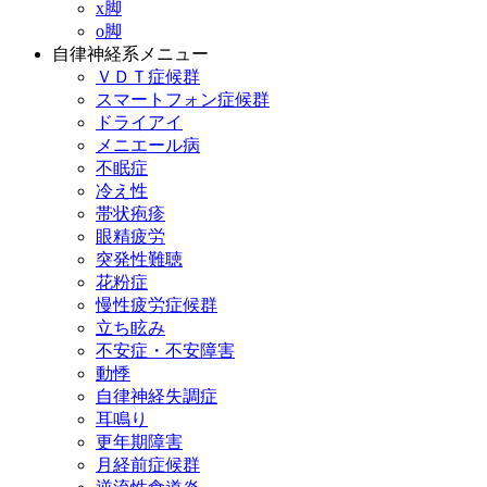
x脚
o脚
自律神経系メニュー
ＶＤＴ症候群
スマートフォン症候群
ドライアイ
メニエール病
不眠症
冷え性
帯状疱疹
眼精疲労
突発性難聴
花粉症
慢性疲労症候群
立ち眩み
不安症・不安障害
動悸
自律神経失調症
耳鳴り
更年期障害
月経前症候群