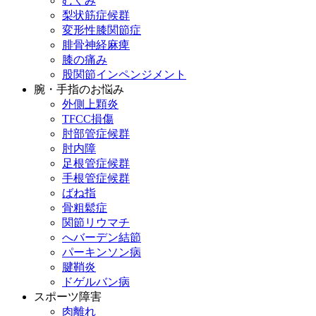
むくみ
梨状筋症候群
変形性膝関節症
腓骨神経麻痺
膝の痛み
股関節インペンジメント
腕・手指のお悩み
外側上顆炎
TFCC損傷
肘部管症候群
肘内障
足根管症候群
手根管症候群
ばね指
骨粗鬆症
関節リウマチ
へバーデン結節
パーキンソン病
腱鞘炎
ドゲルバン病
スポーツ障害
肉離れ