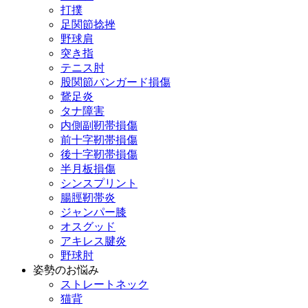
打撲
足関節捻挫
野球肩
突き指
テニス肘
股関節バンガード損傷
鵞足炎
タナ障害
内側副靭帯損傷
前十字靭帯損傷
後十字靭帯損傷
半月板損傷
シンスプリント
腸脛靭帯炎
ジャンパー膝
オスグッド
アキレス腱炎
野球肘
姿勢のお悩み
ストレートネック
猫背