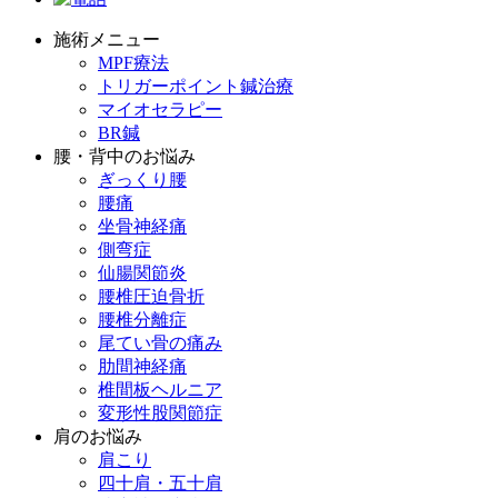
施術メニュー
MPF療法
トリガーポイント鍼治療
マイオセラピー
BR鍼
腰・背中のお悩み
ぎっくり腰
腰痛
坐骨神経痛
側弯症
仙腸関節炎
腰椎圧迫骨折
腰椎分離症
尾てい骨の痛み
肋間神経痛
椎間板ヘルニア
変形性股関節症
肩のお悩み
肩こり
四十肩・五十肩