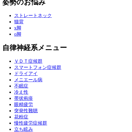
姿勢のお悩み
ストレートネック
猫背
x脚
o脚
自律神経系メニュー
ＶＤＴ症候群
スマートフォン症候群
ドライアイ
メニエール病
不眠症
冷え性
帯状疱疹
眼精疲労
突発性難聴
花粉症
慢性疲労症候群
立ち眩み