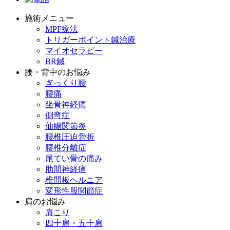
施術メニュー
MPF療法
トリガーポイント鍼治療
マイオセラピー
BR鍼
腰・背中のお悩み
ぎっくり腰
腰痛
坐骨神経痛
側弯症
仙腸関節炎
腰椎圧迫骨折
腰椎分離症
尾てい骨の痛み
肋間神経痛
椎間板ヘルニア
変形性股関節症
肩のお悩み
肩こり
四十肩・五十肩