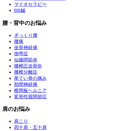
マイオセラピー
BR鍼
腰・背中のお悩み
ぎっくり腰
腰痛
坐骨神経痛
側弯症
仙腸関節炎
腰椎圧迫骨折
腰椎分離症
尾てい骨の痛み
肋間神経痛
椎間板ヘルニア
変形性股関節症
肩のお悩み
肩こり
四十肩・五十肩