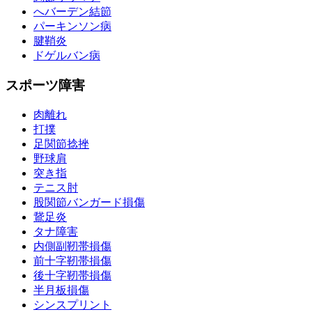
へバーデン結節
パーキンソン病
腱鞘炎
ドゲルバン病
スポーツ障害
肉離れ
打撲
足関節捻挫
野球肩
突き指
テニス肘
股関節バンガード損傷
鵞足炎
タナ障害
内側副靭帯損傷
前十字靭帯損傷
後十字靭帯損傷
半月板損傷
シンスプリント