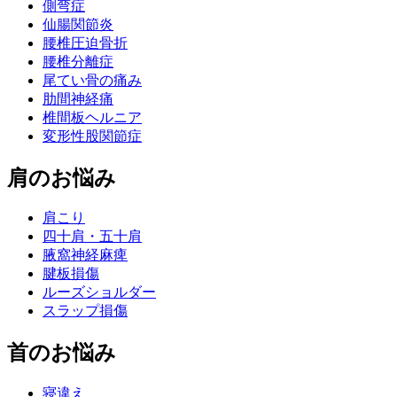
側弯症
仙腸関節炎
腰椎圧迫骨折
腰椎分離症
尾てい骨の痛み
肋間神経痛
椎間板ヘルニア
変形性股関節症
肩のお悩み
肩こり
四十肩・五十肩
腋窩神経麻痺
腱板損傷
ルーズショルダー
スラップ損傷
首のお悩み
寝違え