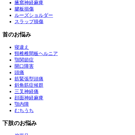
腋窩神経麻痺
腱板損傷
ルーズショルダー
スラップ損傷
首のお悩み
寝違え
頸椎椎間板ヘルニア
顎関節症
開口障害
頭痛
筋緊張型頭痛
斜角筋症候群
三叉神経痛
顔面神経麻痺
顎内障
むちうち
下肢のお悩み