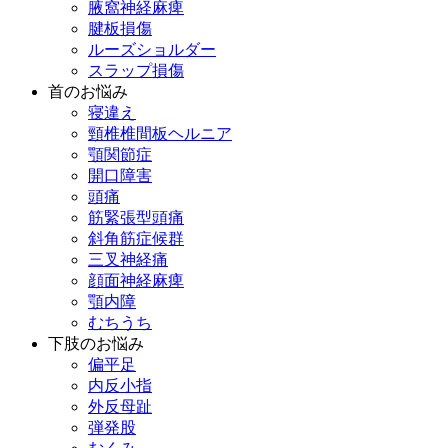
腋窩神経麻痺
腱板損傷
ルーズショルダー
スラップ損傷
首のお悩み
寝違え
頸椎椎間板ヘルニア
顎関節症
開口障害
頭痛
筋緊張型頭痛
斜角筋症候群
三叉神経痛
顔面神経麻痺
顎内障
むちうち
下肢のお悩み
偏平足
内反小指
外反母趾
弾発股