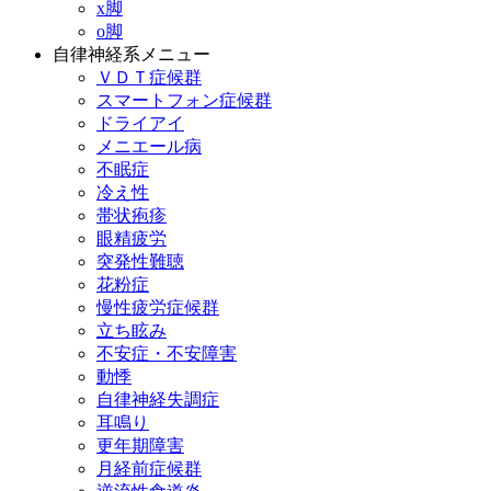
x脚
o脚
自律神経系メニュー
ＶＤＴ症候群
スマートフォン症候群
ドライアイ
メニエール病
不眠症
冷え性
帯状疱疹
眼精疲労
突発性難聴
花粉症
慢性疲労症候群
立ち眩み
不安症・不安障害
動悸
自律神経失調症
耳鳴り
更年期障害
月経前症候群