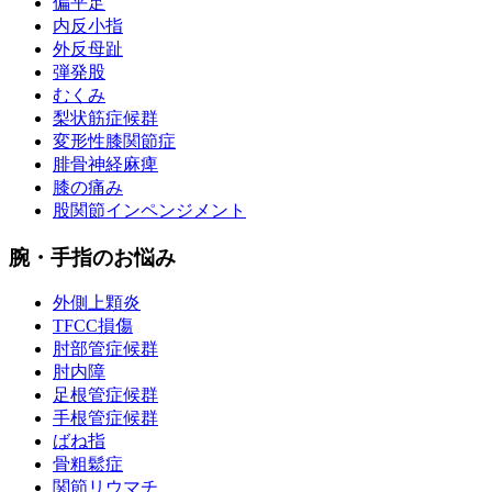
偏平足
内反小指
外反母趾
弾発股
むくみ
梨状筋症候群
変形性膝関節症
腓骨神経麻痺
膝の痛み
股関節インペンジメント
腕・手指のお悩み
外側上顆炎
TFCC損傷
肘部管症候群
肘内障
足根管症候群
手根管症候群
ばね指
骨粗鬆症
関節リウマチ