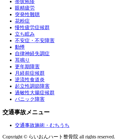
帯状疱疹
眼精疲労
突発性難聴
花粉症
慢性疲労症候群
立ち眩み
不安症・不安障害
動悸
自律神経失調症
耳鳴り
更年期障害
月経前症候群
逆流性食道炎
起立性調節障害
過敏性大腸症候群
パニック障害
交通事故メニュー
交通事故施術・むちうち
Copyright © らいおんハート整骨院 all rights reserved.