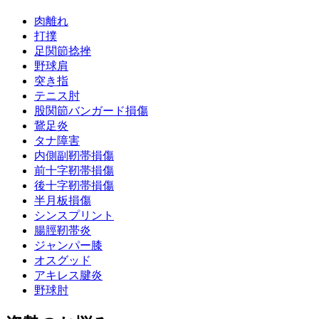
肉離れ
打撲
足関節捻挫
野球肩
突き指
テニス肘
股関節バンガード損傷
鵞足炎
タナ障害
内側副靭帯損傷
前十字靭帯損傷
後十字靭帯損傷
半月板損傷
シンスプリント
腸脛靭帯炎
ジャンパー膝
オスグッド
アキレス腱炎
野球肘