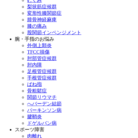
むくみ
梨状筋症候群
変形性膝関節症
腓骨神経麻痺
膝の痛み
股関節インペンジメント
腕・手指のお悩み
外側上顆炎
TFCC損傷
肘部管症候群
肘内障
足根管症候群
手根管症候群
ばね指
骨粗鬆症
関節リウマチ
へバーデン結節
パーキンソン病
腱鞘炎
ドゲルバン病
スポーツ障害
肉離れ