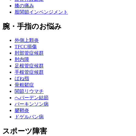
膝の痛み
股関節インペンジメント
腕・手指のお悩み
外側上顆炎
TFCC損傷
肘部管症候群
肘内障
足根管症候群
手根管症候群
ばね指
骨粗鬆症
関節リウマチ
へバーデン結節
パーキンソン病
腱鞘炎
ドゲルバン病
スポーツ障害