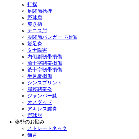
打撲
足関節捻挫
野球肩
突き指
テニス肘
股関節バンガード損傷
鵞足炎
タナ障害
内側副靭帯損傷
前十字靭帯損傷
後十字靭帯損傷
半月板損傷
シンスプリント
腸脛靭帯炎
ジャンパー膝
オスグッド
アキレス腱炎
野球肘
姿勢のお悩み
ストレートネック
猫背