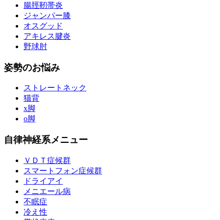
腸脛靭帯炎
ジャンパー膝
オスグッド
アキレス腱炎
野球肘
姿勢のお悩み
ストレートネック
猫背
x脚
o脚
自律神経系メニュー
ＶＤＴ症候群
スマートフォン症候群
ドライアイ
メニエール病
不眠症
冷え性