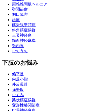
頸椎椎間板ヘルニア
顎関節症
開口障害
頭痛
筋緊張型頭痛
斜角筋症候群
三叉神経痛
顔面神経麻痺
顎内障
むちうち
下肢のお悩み
偏平足
内反小指
外反母趾
弾発股
むくみ
梨状筋症候群
変形性膝関節症
腓骨神経麻痺