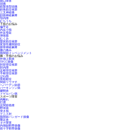
開口障害
頭痛
筋緊張型頭痛
斜角筋症候群
三叉神経痛
顔面神経麻痺
顎内障
むちうち
下肢のお悩み
偏平足
内反小指
外反母趾
弾発股
むくみ
梨状筋症候群
変形性膝関節症
腓骨神経麻痺
膝の痛み
股関節インペンジメント
腕・手指のお悩み
外側上顆炎
TFCC損傷
肘部管症候群
肘内障
足根管症候群
手根管症候群
ばね指
骨粗鬆症
関節リウマチ
へバーデン結節
パーキンソン病
腱鞘炎
ドゲルバン病
スポーツ障害
肉離れ
打撲
足関節捻挫
野球肩
突き指
テニス肘
股関節バンガード損傷
鵞足炎
タナ障害
内側副靭帯損傷
前十字靭帯損傷