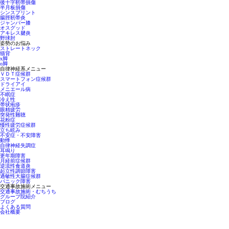
後十字靭帯損傷
半月板損傷
シンスプリント
腸脛靭帯炎
ジャンパー膝
オスグッド
アキレス腱炎
野球肘
姿勢のお悩み
ストレートネック
猫背
x脚
o脚
自律神経系メニュー
ＶＤＴ症候群
スマートフォン症候群
ドライアイ
メニエール病
不眠症
冷え性
帯状疱疹
眼精疲労
突発性難聴
花粉症
慢性疲労症候群
立ち眩み
不安症・不安障害
動悸
自律神経失調症
耳鳴り
更年期障害
月経前症候群
逆流性食道炎
起立性調節障害
過敏性大腸症候群
パニック障害
交通事故施術メニュー
交通事故施術・むちうち
グループ院紹介
ブログ
よくある質問
会社概要