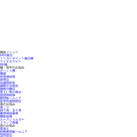
施術メニュー
MPF療法
トリガーポイント鍼治療
マイオセラピー
BR鍼
腰・背中のお悩み
ぎっくり腰
腰痛
坐骨神経痛
側弯症
仙腸関節炎
腰椎圧迫骨折
腰椎分離症
尾てい骨の痛み
肋間神経痛
椎間板ヘルニア
変形性股関節症
肩のお悩み
肩こり
四十肩・五十肩
腋窩神経麻痺
腱板損傷
ルーズショルダー
スラップ損傷
首のお悩み
寝違え
頸椎椎間板ヘルニア
顎関節症