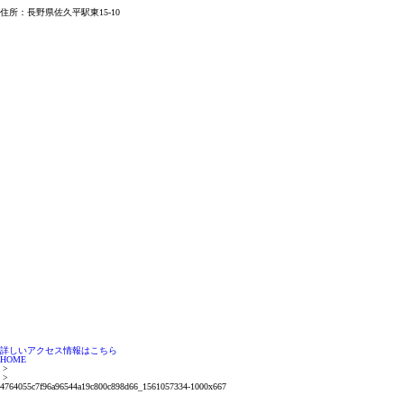
住所：長野県佐久平駅東15-10
詳しいアクセス情報はこちら
HOME
>
>
4764055c7f96a96544a19c800c898d66_1561057334-1000x667