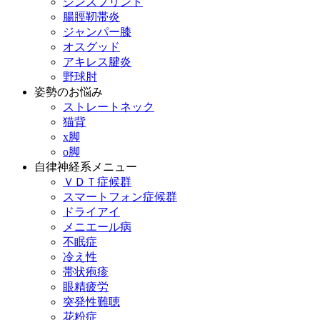
シンスプリント
腸脛靭帯炎
ジャンパー膝
オスグッド
アキレス腱炎
野球肘
姿勢のお悩み
ストレートネック
猫背
x脚
o脚
自律神経系メニュー
ＶＤＴ症候群
スマートフォン症候群
ドライアイ
メニエール病
不眠症
冷え性
帯状疱疹
眼精疲労
突発性難聴
花粉症