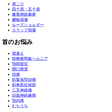
肩こり
四十肩・五十肩
腋窩神経麻痺
腱板損傷
ルーズショルダー
スラップ損傷
首のお悩み
寝違え
頸椎椎間板ヘルニア
顎関節症
開口障害
頭痛
筋緊張型頭痛
斜角筋症候群
三叉神経痛
顔面神経麻痺
顎内障
むちうち