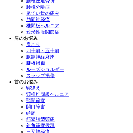
腰椎圧迫骨折
腰椎分離症
尾てい骨の痛み
肋間神経痛
椎間板ヘルニア
変形性股関節症
肩のお悩み
肩こり
四十肩・五十肩
腋窩神経麻痺
腱板損傷
ルーズショルダー
スラップ損傷
首のお悩み
寝違え
頸椎椎間板ヘルニア
顎関節症
開口障害
頭痛
筋緊張型頭痛
斜角筋症候群
三叉神経痛