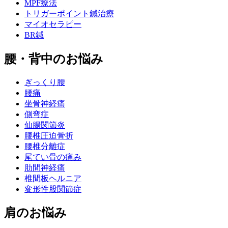
MPF療法
トリガーポイント鍼治療
マイオセラピー
BR鍼
腰・背中のお悩み
ぎっくり腰
腰痛
坐骨神経痛
側弯症
仙腸関節炎
腰椎圧迫骨折
腰椎分離症
尾てい骨の痛み
肋間神経痛
椎間板ヘルニア
変形性股関節症
肩のお悩み