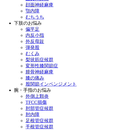
顔面神経麻痺
顎内障
むちうち
下肢のお悩み
偏平足
内反小指
外反母趾
弾発股
むくみ
梨状筋症候群
変形性膝関節症
腓骨神経麻痺
膝の痛み
股関節インペンジメント
腕・手指のお悩み
外側上顆炎
TFCC損傷
肘部管症候群
肘内障
足根管症候群
手根管症候群