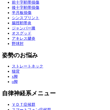
前十字靭帯損傷
後十字靭帯損傷
半月板損傷
シンスプリント
腸脛靭帯炎
ジャンパー膝
オスグッド
アキレス腱炎
野球肘
姿勢のお悩み
ストレートネック
猫背
x脚
o脚
自律神経系メニュー
ＶＤＴ症候群
スマートフォン症候群