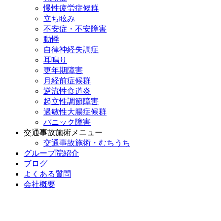
慢性疲労症候群
立ち眩み
不安症・不安障害
動悸
自律神経失調症
耳鳴り
更年期障害
月経前症候群
逆流性食道炎
起立性調節障害
過敏性大腸症候群
パニック障害
交通事故施術メニュー
交通事故施術・むちうち
グループ院紹介
ブログ
よくある質問
会社概要