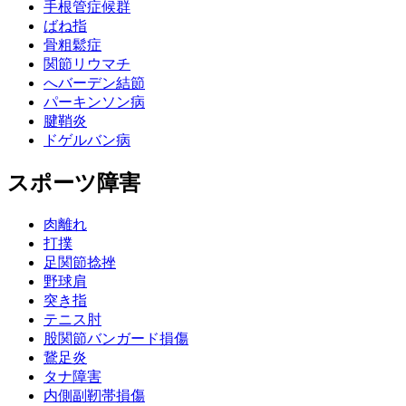
手根管症候群
ばね指
骨粗鬆症
関節リウマチ
へバーデン結節
パーキンソン病
腱鞘炎
ドゲルバン病
スポーツ障害
肉離れ
打撲
足関節捻挫
野球肩
突き指
テニス肘
股関節バンガード損傷
鵞足炎
タナ障害
内側副靭帯損傷