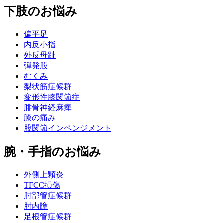
下肢のお悩み
偏平足
内反小指
外反母趾
弾発股
むくみ
梨状筋症候群
変形性膝関節症
腓骨神経麻痺
膝の痛み
股関節インペンジメント
腕・手指のお悩み
外側上顆炎
TFCC損傷
肘部管症候群
肘内障
足根管症候群