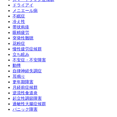
ドライアイ
メニエール病
不眠症
冷え性
帯状疱疹
眼精疲労
突発性難聴
花粉症
慢性疲労症候群
立ち眩み
不安症・不安障害
動悸
自律神経失調症
耳鳴り
更年期障害
月経前症候群
逆流性食道炎
起立性調節障害
過敏性大腸症候群
パニック障害