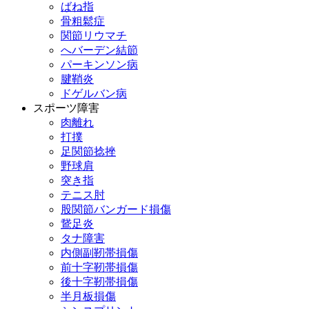
ばね指
骨粗鬆症
関節リウマチ
へバーデン結節
パーキンソン病
腱鞘炎
ドゲルバン病
スポーツ障害
肉離れ
打撲
足関節捻挫
野球肩
突き指
テニス肘
股関節バンガード損傷
鵞足炎
タナ障害
内側副靭帯損傷
前十字靭帯損傷
後十字靭帯損傷
半月板損傷