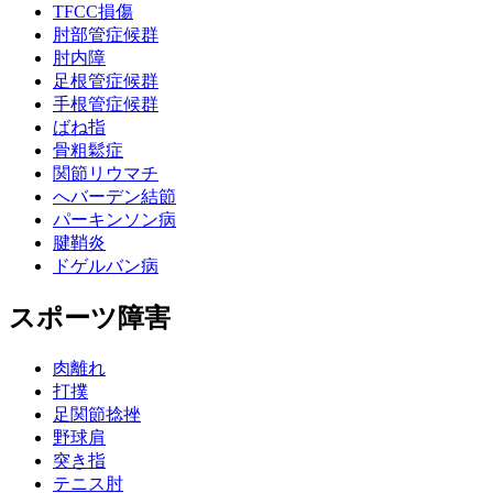
TFCC損傷
肘部管症候群
肘内障
足根管症候群
手根管症候群
ばね指
骨粗鬆症
関節リウマチ
へバーデン結節
パーキンソン病
腱鞘炎
ドゲルバン病
スポーツ障害
肉離れ
打撲
足関節捻挫
野球肩
突き指
テニス肘