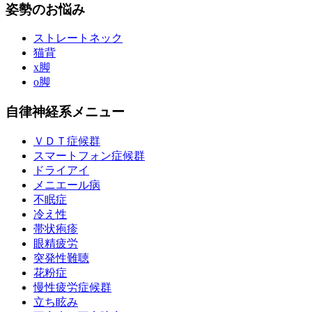
姿勢のお悩み
ストレートネック
猫背
x脚
o脚
自律神経系メニュー
ＶＤＴ症候群
スマートフォン症候群
ドライアイ
メニエール病
不眠症
冷え性
帯状疱疹
眼精疲労
突発性難聴
花粉症
慢性疲労症候群
立ち眩み